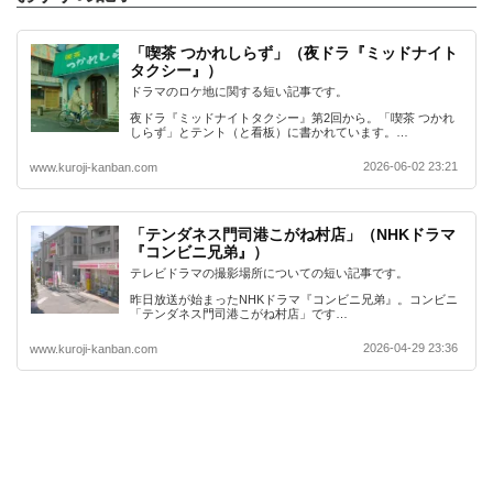
「喫茶 つかれしらず」（夜ドラ『ミッドナイト
タクシー』）
ドラマのロケ地に関する短い記事です。
夜ドラ『ミッドナイトタクシー』第2回から。「喫茶 つかれ
しらず」とテント（と看板）に書かれています。…
2026-06-02 23:21
www.kuroji-kanban.com
「テンダネス門司港こがね村店」（NHKドラマ
『コンビニ兄弟』）
テレビドラマの撮影場所についての短い記事です。
昨日放送が始まったNHKドラマ『コンビニ兄弟』。コンビニ
「テンダネス門司港こがね村店」です…
2026-04-29 23:36
www.kuroji-kanban.com