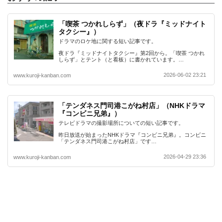
「喫茶 つかれしらず」（夜ドラ『ミッドナイト
タクシー』）
ドラマのロケ地に関する短い記事です。
夜ドラ『ミッドナイトタクシー』第2回から。「喫茶 つかれ
しらず」とテント（と看板）に書かれています。…
2026-06-02 23:21
www.kuroji-kanban.com
「テンダネス門司港こがね村店」（NHKドラマ
『コンビニ兄弟』）
テレビドラマの撮影場所についての短い記事です。
昨日放送が始まったNHKドラマ『コンビニ兄弟』。コンビニ
「テンダネス門司港こがね村店」です…
2026-04-29 23:36
www.kuroji-kanban.com