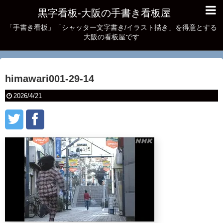
黒字看板‐大阪の手書き看板屋
「手書き看板」「シャッター文字書き/イラスト描き」を得意とする
大阪の看板屋です
himawari001-29-14
2026/4/21