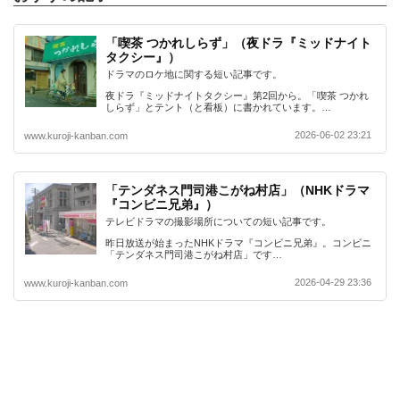
「喫茶 つかれしらず」（夜ドラ『ミッドナイト
タクシー』）
ドラマのロケ地に関する短い記事です。
夜ドラ『ミッドナイトタクシー』第2回から。「喫茶 つかれ
しらず」とテント（と看板）に書かれています。…
2026-06-02 23:21
www.kuroji-kanban.com
「テンダネス門司港こがね村店」（NHKドラマ
『コンビニ兄弟』）
テレビドラマの撮影場所についての短い記事です。
昨日放送が始まったNHKドラマ『コンビニ兄弟』。コンビニ
「テンダネス門司港こがね村店」です…
2026-04-29 23:36
www.kuroji-kanban.com