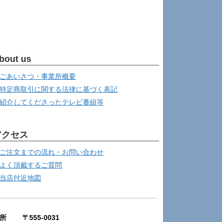
bout us
ごあいさつ・事業所概要
特定商取引に関する法律に基づく表記
紹介してくださったテレビ番組等
アクセス
ご注文までの流れ・お問い合わせ
よく頂戴するご質問
当店付近地図
所 〒555-0031