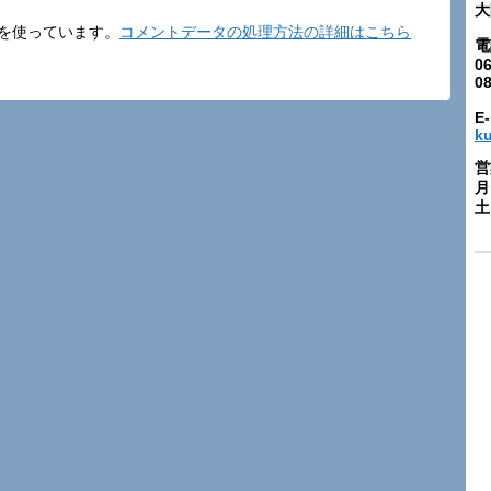
大
t を使っています。
コメントデータの処理方法の詳細はこちら
電
06
0
E-
k
営
月
土: