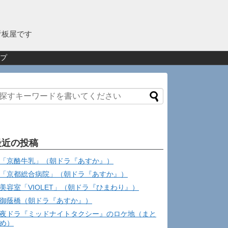
看板屋です
プ
最近の投稿
「京酪牛乳」（朝ドラ『あすか』）
「京都総合病院」（朝ドラ『あすか』）
美容室「VIOLET」（朝ドラ『ひまわり』）
御蔭橋（朝ドラ『あすか』）
夜ドラ『ミッドナイトタクシー』のロケ地（まと
め）