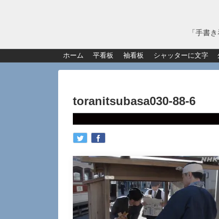
「手書き
ホーム
平看板
袖看板
シャッターに文字
toranitsubasa030-88-6