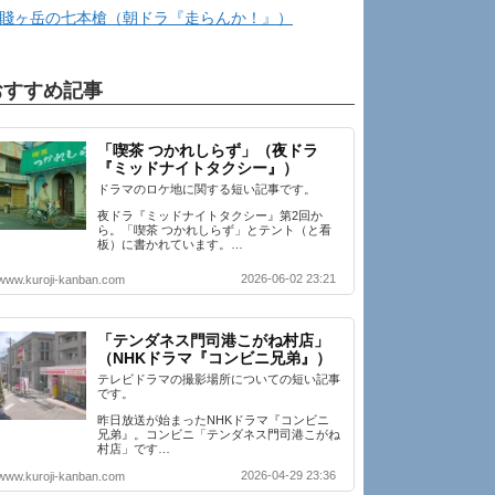
賤ヶ岳の七本槍（朝ドラ『走らんか！』）
おすすめ記事
「喫茶 つかれしらず」（夜ドラ
『ミッドナイトタクシー』）
ドラマのロケ地に関する短い記事です。
夜ドラ『ミッドナイトタクシー』第2回か
ら。「喫茶 つかれしらず」とテント（と看
板）に書かれています。…
2026-06-02 23:21
www.kuroji-kanban.com
「テンダネス門司港こがね村店」
（NHKドラマ『コンビニ兄弟』）
テレビドラマの撮影場所についての短い記事
です。
昨日放送が始まったNHKドラマ『コンビニ
兄弟』。コンビニ「テンダネス門司港こがね
村店」です…
2026-04-29 23:36
www.kuroji-kanban.com