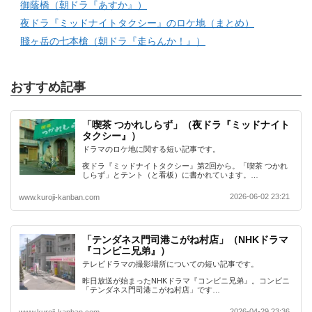
御蔭橋（朝ドラ『あすか』）
夜ドラ『ミッドナイトタクシー』のロケ地（まとめ）
賤ヶ岳の七本槍（朝ドラ『走らんか！』）
おすすめ記事
「喫茶 つかれしらず」（夜ドラ『ミッドナイト
タクシー』）
ドラマのロケ地に関する短い記事です。
夜ドラ『ミッドナイトタクシー』第2回から。「喫茶 つかれ
しらず」とテント（と看板）に書かれています。…
2026-06-02 23:21
www.kuroji-kanban.com
「テンダネス門司港こがね村店」（NHKドラマ
『コンビニ兄弟』）
テレビドラマの撮影場所についての短い記事です。
昨日放送が始まったNHKドラマ『コンビニ兄弟』。コンビニ
「テンダネス門司港こがね村店」です…
2026-04-29 23:36
www.kuroji-kanban.com