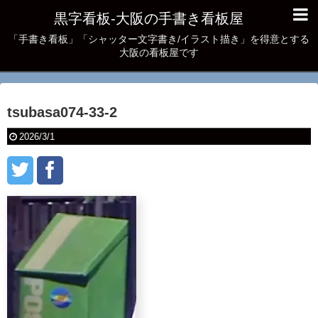
黒字看板‐大阪の手書き看板屋
「手書き看板」「シャッター文字書き/イラスト描き」を得意とする
大阪の看板屋です
tsubasa074-33-2
2026/3/1