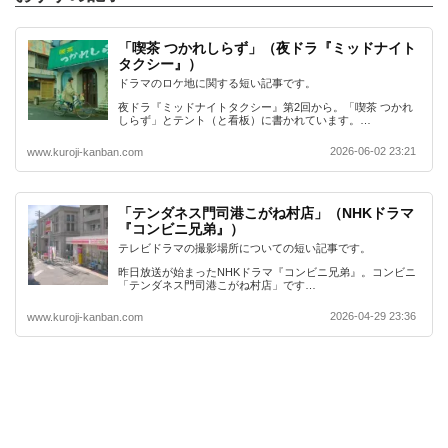
「喫茶 つかれしらず」（夜ドラ『ミッドナイト
タクシー』）
ドラマのロケ地に関する短い記事です。
夜ドラ『ミッドナイトタクシー』第2回から。「喫茶 つかれ
しらず」とテント（と看板）に書かれています。…
2026-06-02 23:21
www.kuroji-kanban.com
「テンダネス門司港こがね村店」（NHKドラマ
『コンビニ兄弟』）
テレビドラマの撮影場所についての短い記事です。
昨日放送が始まったNHKドラマ『コンビニ兄弟』。コンビニ
「テンダネス門司港こがね村店」です…
2026-04-29 23:36
www.kuroji-kanban.com