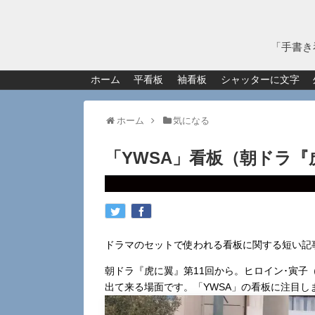
「手書き
ホーム
平看板
袖看板
シャッターに文字
ホーム
気になる
「YWSA」看板（朝ドラ『
ドラマのセットで使われる看板に関する短い記
朝ドラ『虎に翼』第11回から。ヒロイン･寅子
出て来る場面です。「YWSA」の看板に注目し