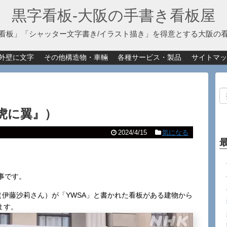
黒字看板‐大阪の手書き看板屋
看板」「シャッター文字書き/イラスト描き」を得意とする大阪の
外壁に文字
その他構造物・車輛
各種サービス・製品
サイトマッ
虎に翼』）
2024/4/15
気になる
事です。
（伊藤沙莉さん）が「YWSA」と書かれた看板がある建物から
ます。