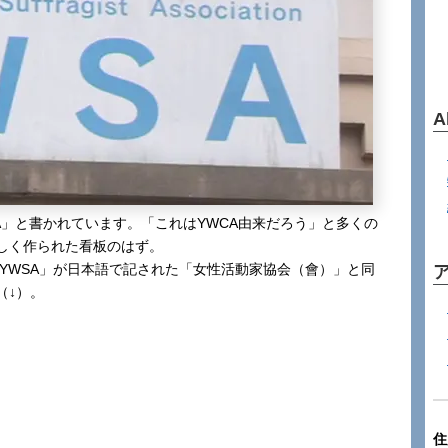
A
ciation YWSA」と書かれています。「これはYWCA由来だろう」と多くの
しく作られた看板のはず。
が、「YWSA」が日本語で記された「女性活動家協会（會）」と同
（↓）。
住