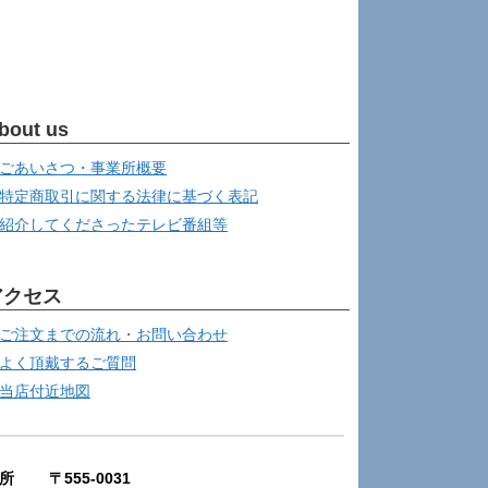
bout us
ごあいさつ・事業所概要
特定商取引に関する法律に基づく表記
紹介してくださったテレビ番組等
アクセス
ご注文までの流れ・お問い合わせ
よく頂戴するご質問
当店付近地図
所 〒555-0031