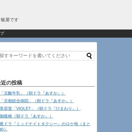
看板屋です
プ
最近の投稿
「京酪牛乳」（朝ドラ『あすか』）
「京都総合病院」（朝ドラ『あすか』）
美容室「VIOLET」（朝ドラ『ひまわり』）
御蔭橋（朝ドラ『あすか』）
夜ドラ『ミッドナイトタクシー』のロケ地（まと
め）