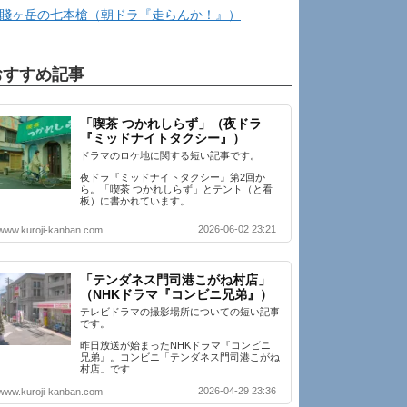
賤ヶ岳の七本槍（朝ドラ『走らんか！』）
おすすめ記事
「喫茶 つかれしらず」（夜ドラ
『ミッドナイトタクシー』）
ドラマのロケ地に関する短い記事です。
夜ドラ『ミッドナイトタクシー』第2回か
ら。「喫茶 つかれしらず」とテント（と看
板）に書かれています。…
2026-06-02 23:21
www.kuroji-kanban.com
「テンダネス門司港こがね村店」
（NHKドラマ『コンビニ兄弟』）
テレビドラマの撮影場所についての短い記事
です。
昨日放送が始まったNHKドラマ『コンビニ
兄弟』。コンビニ「テンダネス門司港こがね
村店」です…
2026-04-29 23:36
www.kuroji-kanban.com