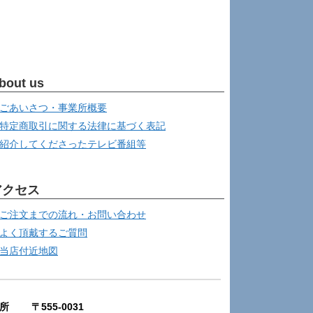
bout us
ごあいさつ・事業所概要
特定商取引に関する法律に基づく表記
紹介してくださったテレビ番組等
アクセス
ご注文までの流れ・お問い合わせ
よく頂戴するご質問
当店付近地図
所 〒555-0031