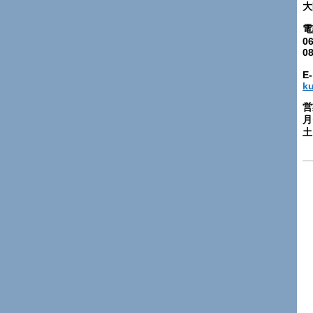
大
電
06
0
E-
k
営
月
土: