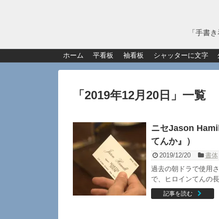
「手書き
ホーム
平看板
袖看板
シャッターに文字
「
2019年12月20日
」
一覧
ニセJason H
てんか』）
2019/12/20
書体
過去の朝ドラで使用さ
で、ヒロインてんの長
記事を読む