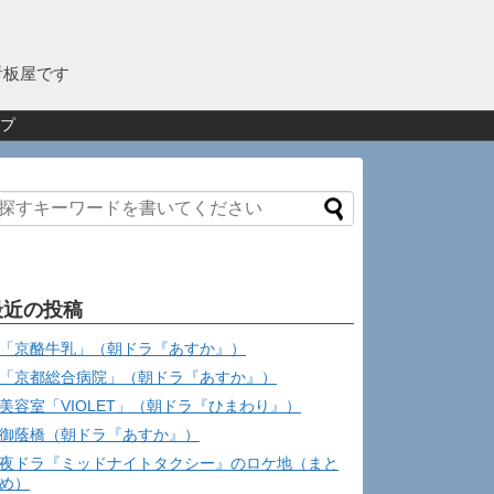
看板屋です
プ
最近の投稿
「京酪牛乳」（朝ドラ『あすか』）
「京都総合病院」（朝ドラ『あすか』）
美容室「VIOLET」（朝ドラ『ひまわり』）
御蔭橋（朝ドラ『あすか』）
夜ドラ『ミッドナイトタクシー』のロケ地（まと
め）