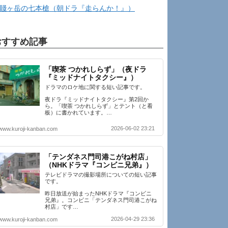
賤ヶ岳の七本槍（朝ドラ『走らんか！』）
おすすめ記事
「喫茶 つかれしらず」（夜ドラ
『ミッドナイトタクシー』）
ドラマのロケ地に関する短い記事です。
夜ドラ『ミッドナイトタクシー』第2回か
ら。「喫茶 つかれしらず」とテント（と看
板）に書かれています。…
2026-06-02 23:21
www.kuroji-kanban.com
「テンダネス門司港こがね村店」
（NHKドラマ『コンビニ兄弟』）
テレビドラマの撮影場所についての短い記事
です。
昨日放送が始まったNHKドラマ『コンビニ
兄弟』。コンビニ「テンダネス門司港こがね
村店」です…
2026-04-29 23:36
www.kuroji-kanban.com