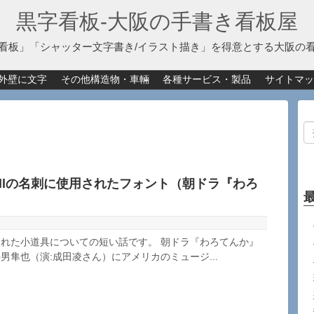
黒字看板‐大阪の手書き看板屋
看板」「シャッター文字書き/イラスト描き」を得意とする大阪の
外壁に文字
その他構造物・車輛
各種サービス・製品
サイトマッ
amillの名刺に使用されたフォント（朝ドラ『わろ
れた小道具についての短い話です。 朝ドラ『わろてんか』
男隼也（演:成田凌さん）にアメリカのミュージ...