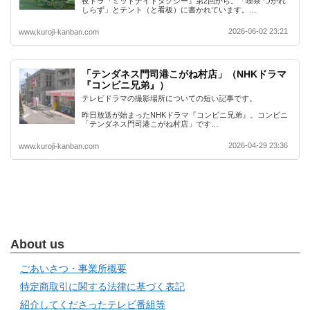
夜ドラ『ミッドナイトタクシー』第2回から。「喫茶 つかれ
しらず」とテント（と看板）に書かれています。…
2026-06-02 23:21
www.kuroji-kanban.com
「テンダネス門司港こがね村店」（NHKドラマ
『コンビニ兄弟』）
テレビドラマの撮影場所についての短い記事です。
昨日放送が始まったNHKドラマ『コンビニ兄弟』。コンビニ
「テンダネス門司港こがね村店」です…
2026-04-29 23:36
www.kuroji-kanban.com
About us
ごあいさつ・事業所概要
特定商取引に関する法律に基づく表記
紹介してくださったテレビ番組等