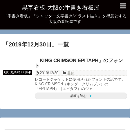
黒字看板‐大阪の手書き看板屋
「手書き看板」「シャッター文字書き/イラスト描き」を得意とする
大阪の看板屋です
「
2019年12月30日
」
一覧
「KING CRIMSON EPITAPH」のフォン
ト
2019/12/30
書体
レコードジャケットに使用されたフォントの話です。
KING CRIMSON（キング・クリムゾン）の
「EPITAPH」（エピタフ）のジェ...
記事を読む