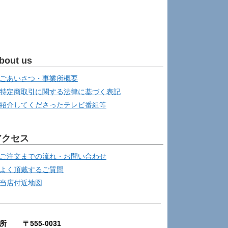
bout us
ごあいさつ・事業所概要
特定商取引に関する法律に基づく表記
紹介してくださったテレビ番組等
アクセス
ご注文までの流れ・お問い合わせ
よく頂戴するご質問
当店付近地図
所 〒555-0031