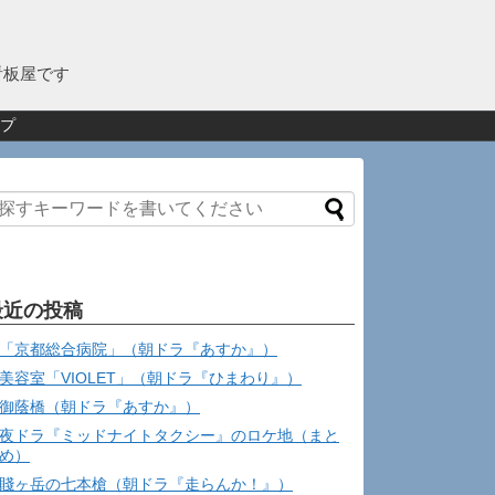
看板屋です
プ
最近の投稿
「京都総合病院」（朝ドラ『あすか』）
美容室「VIOLET」（朝ドラ『ひまわり』）
御蔭橋（朝ドラ『あすか』）
夜ドラ『ミッドナイトタクシー』のロケ地（まと
め）
賤ヶ岳の七本槍（朝ドラ『走らんか！』）