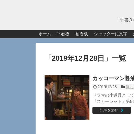
「手書き
ホーム
平看板
袖看板
シャッターに文字
「
2019年12月28日
」
一覧
カッコーマン醤
2019/12/28
気に
ドラマの小道具として
『スカーレット』第56
記事を読む