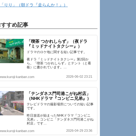
「りり」（朝ドラ『走らんか！』）
おすすめ記事
「喫茶 つかれしらず」（夜ドラ
『ミッドナイトタクシー』）
ドラマのロケ地に関する短い記事です。
夜ドラ『ミッドナイトタクシー』第2回か
ら。「喫茶 つかれしらず」とテント（と看
板）に書かれています。…
2026-06-02 23:21
www.kuroji-kanban.com
「テンダネス門司港こがね村店」
（NHKドラマ『コンビニ兄弟』）
テレビドラマの撮影場所についての短い記事
です。
昨日放送が始まったNHKドラマ『コンビニ
兄弟』。コンビニ「テンダネス門司港こがね
村店」です…
2026-04-29 23:36
www.kuroji-kanban.com