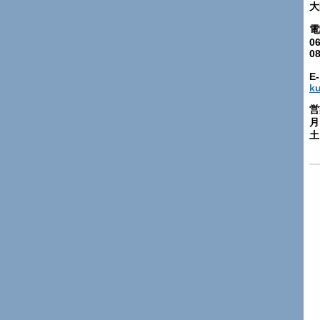
大
電
06
0
E-
k
営
月
土: