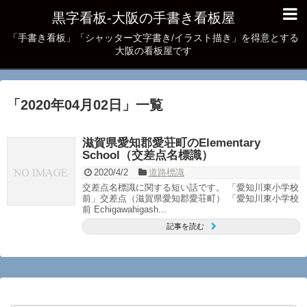
黒字看板‐大阪の手書き看板屋
「手書き看板」「シャッター文字書き/イラスト描き」を得意とする
大阪の看板屋です
「
2020年04月02日
」
一覧
滋賀県愛知郡愛荘町のElementary
School（交差点名標識）
2020/4/2
道路標識
交差点名標識に関する短い話です。 「愛知川東小学校
前」交差点（滋賀県愛知郡愛荘町） 「愛知川東小学校
前 Echigawahigash...
記事を読む