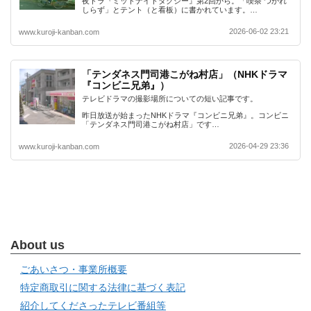
夜ドラ『ミッドナイトタクシー』第2回から。「喫茶 つかれ
しらず」とテント（と看板）に書かれています。…
2026-06-02 23:21
www.kuroji-kanban.com
「テンダネス門司港こがね村店」（NHKドラマ
『コンビニ兄弟』）
テレビドラマの撮影場所についての短い記事です。
昨日放送が始まったNHKドラマ『コンビニ兄弟』。コンビニ
「テンダネス門司港こがね村店」です…
2026-04-29 23:36
www.kuroji-kanban.com
About us
ごあいさつ・事業所概要
特定商取引に関する法律に基づく表記
紹介してくださったテレビ番組等