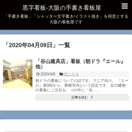
黒字看板‐大阪の手書き看板屋
「手書き看板」「シャッター文字書き/イラスト描き」を得意とする
大阪の看板屋です
「
2020年04月09日
」
一覧
「谷山建具店」看板（朝ドラ『エール』
他）
2020/4/9
気になる
朝ドラの看板についての話です。マニア向け。 『エー
ル』第9回から。豊橋市内という設定です。左の建物
の看板にご注目を。 ○の中に「谷」...
記事を読む