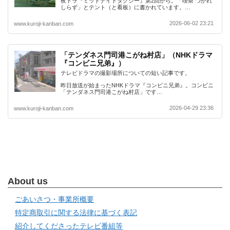
夜ドラ『ミッドナイトタクシー』第2回から。「喫茶 つかれ
しらず」とテント（と看板）に書かれています。…
2026-06-02 23:21
www.kuroji-kanban.com
「テンダネス門司港こがね村店」（NHKドラマ
『コンビニ兄弟』）
テレビドラマの撮影場所についての短い記事です。
昨日放送が始まったNHKドラマ『コンビニ兄弟』。コンビニ
「テンダネス門司港こがね村店」です…
2026-04-29 23:36
www.kuroji-kanban.com
About us
ごあいさつ・事業所概要
特定商取引に関する法律に基づく表記
紹介してくださったテレビ番組等