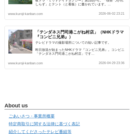
夜ドラ『ミッドナイトタクシー』第2回から。「喫茶 つかれ
しらず」とテント（と看板）に書かれています。…
2026-06-02 23:21
www.kuroji-kanban.com
「テンダネス門司港こがね村店」（NHKドラマ
『コンビニ兄弟』）
テレビドラマの撮影場所についての短い記事です。
昨日放送が始まったNHKドラマ『コンビニ兄弟』。コンビニ
「テンダネス門司港こがね村店」です…
2026-04-29 23:36
www.kuroji-kanban.com
About us
ごあいさつ・事業所概要
特定商取引に関する法律に基づく表記
紹介してくださったテレビ番組等