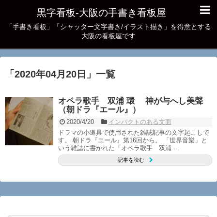
黒字看板‐大阪の手書き看板屋
「手書き看板」「シャッター文字書き/イラスト描き」を得意とする
大阪の看板屋です
「
2020年04月20日
」
一覧
オペラ歌手 双浦 環 神が与へし美聲
（朝ドラ『エール』）
2020/4/20
インパクトのある文面
ドラマの小道具で使用された雑誌記事の文字起こしで
す。 朝ドラ『エール』第16回から。 「世界音樂」と
いう雑誌に書かれた「オペラ歌手 双浦 ...
記事を読む