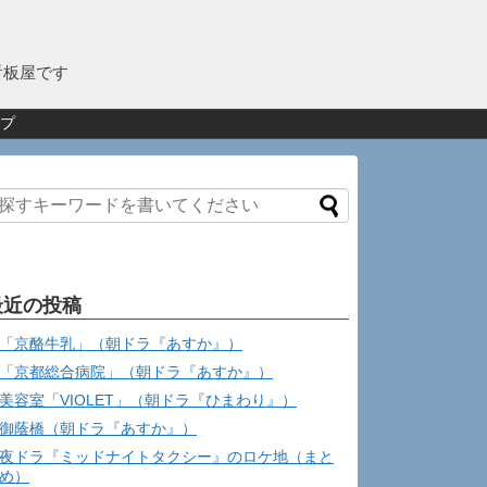
看板屋です
プ
最近の投稿
「京酪牛乳」（朝ドラ『あすか』）
「京都総合病院」（朝ドラ『あすか』）
美容室「VIOLET」（朝ドラ『ひまわり』）
御蔭橋（朝ドラ『あすか』）
夜ドラ『ミッドナイトタクシー』のロケ地（まと
め）