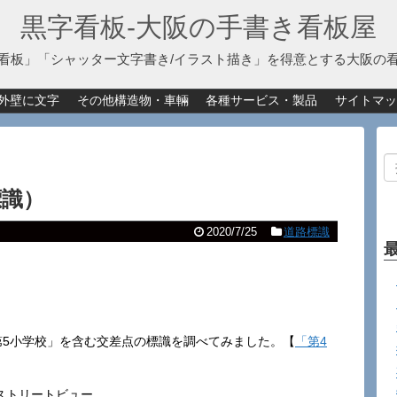
黒字看板‐大阪の手書き看板屋
看板」「シャッター文字書き/イラスト描き」を得意とする大阪の
外壁に文字
その他構造物・車輛
各種サービス・製品
サイトマッ
標識）
2020/7/25
道路標識
第5小学校」を含む交差点の標識を調べてみました。【
「第4
。
eストリートビュー。