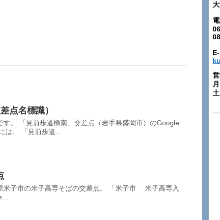
大
電
06
0
E-
k
営
月
土:
ge（交差点名標識）
す。 「見前歩道橋南」交差点（岩手県盛岡市）のGoogle
は、 「見前歩道...
点
県米子市の米子高専そばの交差点。 「米子市 米子高専入
...