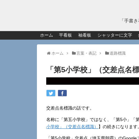
「手書き
ホーム
平看板
袖看板
シャッターに文字
ホーム
言葉・表記
道路標識
「第5小学校」（交差点名
交差点名標識の話です。
名称に「第五小学校」ではなく、「第5小」「
小学校」（交差点名標識）
】の続きになります
「第5小学校」交差点（埼玉県朝霞）のGoogl