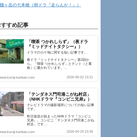
賤ヶ岳の七本槍（朝ドラ『走らんか！』）
おすすめ記事
「喫茶 つかれしらず」（夜ドラ
『ミッドナイトタクシー』）
ドラマのロケ地に関する短い記事です。
夜ドラ『ミッドナイトタクシー』第2回か
ら。「喫茶 つかれしらず」とテント（と看
板）に書かれています。…
2026-06-02 23:21
www.kuroji-kanban.com
「テンダネス門司港こがね村店」
（NHKドラマ『コンビニ兄弟』）
テレビドラマの撮影場所についての短い記事
です。
昨日放送が始まったNHKドラマ『コンビニ
兄弟』。コンビニ「テンダネス門司港こがね
村店」です…
2026-04-29 23:36
www.kuroji-kanban.com