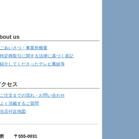
bout us
ごあいさつ・事業所概要
特定商取引に関する法律に基づく表記
紹介してくださったテレビ番組等
アクセス
ご注文までの流れ・お問い合わせ
よく頂戴するご質問
当店付近地図
所 〒555-0031