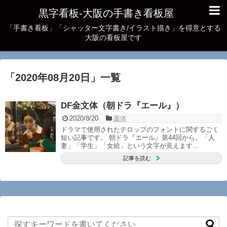
黒字看板‐大阪の手書き看板屋
「手書き看板」「シャッター文字書き/イラスト描き」を得意とする
大阪の看板屋です
「
2020年08月20日
」
一覧
DF金文体（朝ドラ『エール』）
2020/8/20
書体
ドラマで使用されたテロップのフォントに関するごく
短い記事です。 朝ドラ『エール』第44回から。「人
妻」「学生」「女給」という文字が見えます...
記事を読む