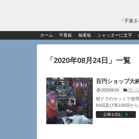
「手書き
ホーム
平看板
袖看板
シャッターに文字
「
2020年08月24日
」
一覧
百円ショップ大
2020/8/24
気に
朝ドラのセットで使用
84回及び第108回か
記事を読む