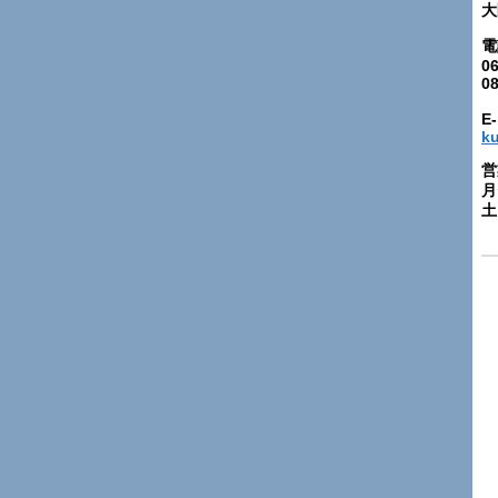
大
電
06
0
E-
k
営
月
土: