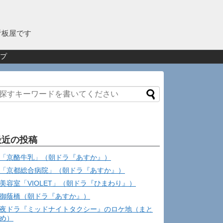
看板屋です
プ
最近の投稿
「京酪牛乳」（朝ドラ『あすか』）
「京都総合病院」（朝ドラ『あすか』）
美容室「VIOLET」（朝ドラ『ひまわり』）
御蔭橋（朝ドラ『あすか』）
夜ドラ『ミッドナイトタクシー』のロケ地（まと
め）