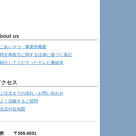
bout us
ごあいさつ・事業所概要
特定商取引に関する法律に基づく表記
紹介してくださったテレビ番組等
アクセス
ご注文までの流れ・お問い合わせ
よく頂戴するご質問
当店付近地図
所 〒555-0031