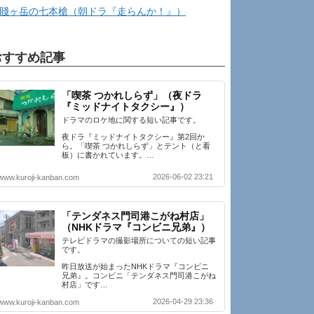
賤ヶ岳の七本槍（朝ドラ『走らんか！』）
おすすめ記事
「喫茶 つかれしらず」（夜ドラ
『ミッドナイトタクシー』）
ドラマのロケ地に関する短い記事です。
夜ドラ『ミッドナイトタクシー』第2回か
ら。「喫茶 つかれしらず」とテント（と看
板）に書かれています。…
2026-06-02 23:21
www.kuroji-kanban.com
「テンダネス門司港こがね村店」
（NHKドラマ『コンビニ兄弟』）
テレビドラマの撮影場所についての短い記事
です。
昨日放送が始まったNHKドラマ『コンビニ
兄弟』。コンビニ「テンダネス門司港こがね
村店」です…
2026-04-29 23:36
www.kuroji-kanban.com