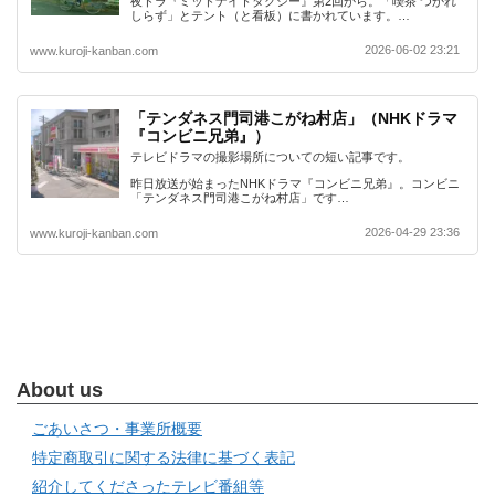
夜ドラ『ミッドナイトタクシー』第2回から。「喫茶 つかれ
しらず」とテント（と看板）に書かれています。…
2026-06-02 23:21
www.kuroji-kanban.com
「テンダネス門司港こがね村店」（NHKドラマ
『コンビニ兄弟』）
テレビドラマの撮影場所についての短い記事です。
昨日放送が始まったNHKドラマ『コンビニ兄弟』。コンビニ
「テンダネス門司港こがね村店」です…
2026-04-29 23:36
www.kuroji-kanban.com
About us
ごあいさつ・事業所概要
特定商取引に関する法律に基づく表記
紹介してくださったテレビ番組等