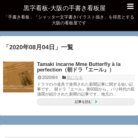
黒字看板‐大阪の手書き看板屋
「手書き看板」「シャッター文字書き/イラスト描き」を得意とする
大阪の看板屋です
「
2020年08月04日
」
一覧
Tamaki incarne Mme Butterfly à la
perfection（朝ドラ『エール』）
2020/8/4
気になる
ドラマの小道具で使用された新聞記事に関する短い記
事です。 朝ドラ『エール』第60回から。パリ時代の双
浦環が紹介された新聞の記事です。地元の...
記事を読む