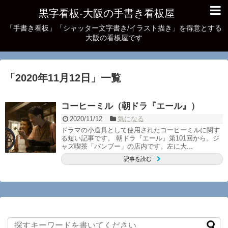
黒字看板‐大阪の手書き看板屋
「手書き看板」「シャッター文字書き/イラスト描き」を得意とする
大阪の看板屋です
「
2020年11月12日
」
一覧
コーヒーミル（朝ドラ『エール』）
2020/11/12
気になる
ドラマの小道具として使用されたコーヒーミルに関す
る短い記事です。 朝ドラ『エール』第101回から。ジ
ャズ喫茶「バンブー」の店内です。左に大...
記事を読む