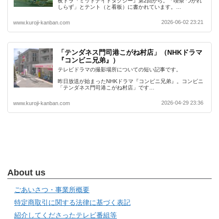
夜ドラ『ミッドナイトタクシー』第2回から。「喫茶 つかれ
しらず」とテント（と看板）に書かれています。…
2026-06-02 23:21
www.kuroji-kanban.com
「テンダネス門司港こがね村店」（NHKドラマ
『コンビニ兄弟』）
テレビドラマの撮影場所についての短い記事です。
昨日放送が始まったNHKドラマ『コンビニ兄弟』。コンビニ
「テンダネス門司港こがね村店」です…
2026-04-29 23:36
www.kuroji-kanban.com
About us
ごあいさつ・事業所概要
特定商取引に関する法律に基づく表記
紹介してくださったテレビ番組等