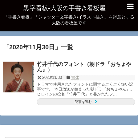
黒字看板‐大阪の手書き看板屋
「手書き看板」「シャッター文字書き/イラスト描き」を得意とする
大阪の看板屋です
「
2020年11月30日
」
一覧
竹井千代のフォント（朝ドラ『おちょや
ん』）
2020/11/30
書体
ドラマで使用されたフォントに関するごくごく短い記
事です。 本日放送が始まった朝ドラ『おちょやん』。
ヒロインの役名「竹井千代」と書かれたフ...
記事を読む