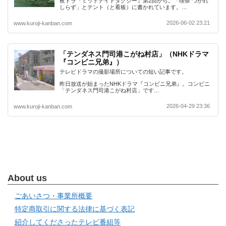
夜ドラ『ミッドナイトタクシー』第2回から。「喫茶 つかれ
しらず」とテント（と看板）に書かれています。…
2026-06-02 23:21
www.kuroji-kanban.com
「テンダネス門司港こがね村店」（NHKドラマ
『コンビニ兄弟』）
テレビドラマの撮影場所についての短い記事です。
昨日放送が始まったNHKドラマ『コンビニ兄弟』。コンビニ
「テンダネス門司港こがね村店」です…
2026-04-29 23:36
www.kuroji-kanban.com
About us
ごあいさつ・事業所概要
特定商取引に関する法律に基づく表記
紹介してくださったテレビ番組等