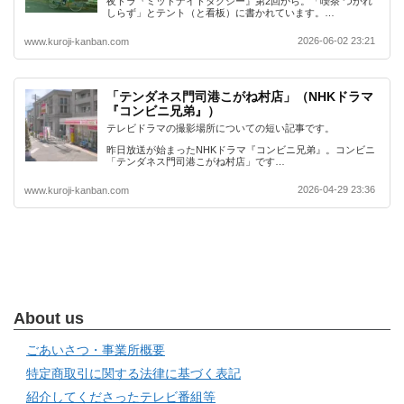
夜ドラ『ミッドナイトタクシー』第2回から。「喫茶 つかれ
しらず」とテント（と看板）に書かれています。…
2026-06-02 23:21
www.kuroji-kanban.com
「テンダネス門司港こがね村店」（NHKドラマ
『コンビニ兄弟』）
テレビドラマの撮影場所についての短い記事です。
昨日放送が始まったNHKドラマ『コンビニ兄弟』。コンビニ
「テンダネス門司港こがね村店」です…
2026-04-29 23:36
www.kuroji-kanban.com
About us
ごあいさつ・事業所概要
特定商取引に関する法律に基づく表記
紹介してくださったテレビ番組等