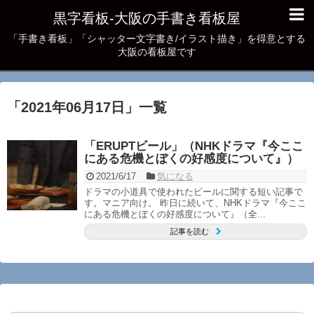
黒字看板‐大阪の手書き看板屋
「手書き看板」「シャッター文字書き/イラスト描き」を得意とする
大阪の看板屋です
「
2021年06月17日
」
一覧
「ERUPTビール」（NHKドラマ『今ここ
にある危機とぼくの好感度について』）
2021/6/17
気になる
ドラマの小道具で使われたビールに関する短い記事で
す。マニア向け。 昨日に続いて、NHKドラマ『今ここ
にある危機とぼくの好感度について』（全...
記事を読む