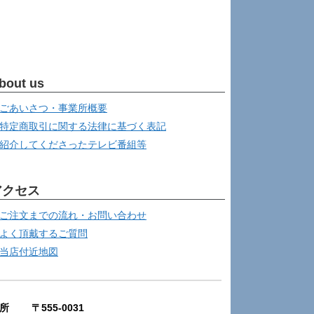
bout us
ごあいさつ・事業所概要
特定商取引に関する法律に基づく表記
紹介してくださったテレビ番組等
アクセス
ご注文までの流れ・お問い合わせ
よく頂戴するご質問
当店付近地図
所 〒555-0031