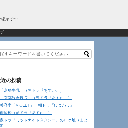
看板屋です
プ
最近の投稿
「京酪牛乳」（朝ドラ『あすか』）
「京都総合病院」（朝ドラ『あすか』）
美容室「VIOLET」（朝ドラ『ひまわり』）
御蔭橋（朝ドラ『あすか』）
夜ドラ『ミッドナイトタクシー』のロケ地（まと
め）