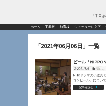
「手書き
ホーム
平看板
袖看板
シャッターに文字
「
2021年06月06日
」
一覧
ビール「NIPPO
2021/6/6
気にな
NHKドラマの小道具
ゴンビール」について
記事を読む