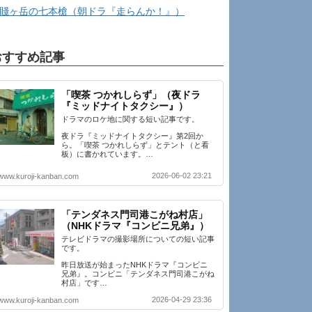
賤ヶ岳の七本槍（朝ドラ『走らんか！』）
おすすめ記事
「喫茶 つかれしらず」（夜ドラ
『ミッドナイトタクシー』）
ドラマのロケ地に関する短い記事です。
夜ドラ『ミッドナイトタクシー』第2回か
ら。「喫茶 つかれしらず」とテント（と看
板）に書かれています。…
2026-06-02 23:21
www.kuroji-kanban.com
「テンダネス門司港こがね村店」
（NHKドラマ『コンビニ兄弟』）
テレビドラマの撮影場所についての短い記事
です。
昨日放送が始まったNHKドラマ『コンビニ
兄弟』。コンビニ「テンダネス門司港こがね
村店」です…
2026-04-29 23:36
www.kuroji-kanban.com