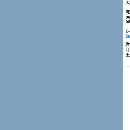
大
電
06
0
E-
k
営
月
土: