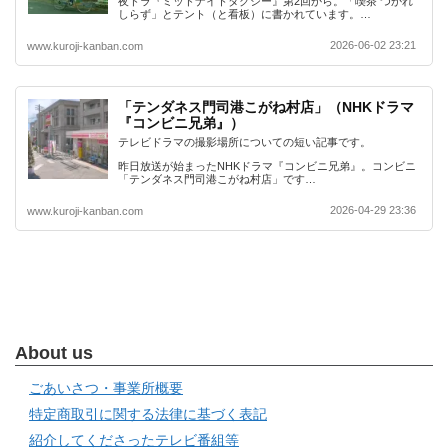
夜ドラ『ミッドナイトタクシー』第2回から。「喫茶 つかれ
しらず」とテント（と看板）に書かれています。…
2026-06-02 23:21
www.kuroji-kanban.com
「テンダネス門司港こがね村店」（NHKドラマ
『コンビニ兄弟』）
テレビドラマの撮影場所についての短い記事です。
昨日放送が始まったNHKドラマ『コンビニ兄弟』。コンビニ
「テンダネス門司港こがね村店」です…
2026-04-29 23:36
www.kuroji-kanban.com
About us
ごあいさつ・事業所概要
特定商取引に関する法律に基づく表記
紹介してくださったテレビ番組等