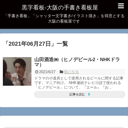
黒字看板‐大阪の手書き看板屋
「手書き看板」「シャッター文字書き/イラスト描き」を得意とする
大阪の看板屋です
「
2021年06月27日
」
一覧
山田酒造㈱（ヒノデビール2・NHKドラ
マ）
2021/6/27
気になる
ドラマの小道具として使用されるビールに関する記事
です。マニア向け。 NHK連続テレビ小説で使われる
「ヒノデビール」について、『エール』『お...
記事を読む