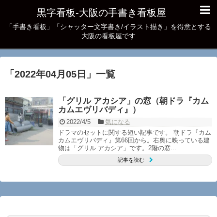
黒字看板‐大阪の手書き看板屋
「手書き看板」「シャッター文字書き/イラスト描き」を得意とする
大阪の看板屋です
「
2022年04月05日
」
一覧
「グリル アカシア」の窓（朝ドラ『カム
カムエヴリバディ』）
2022/4/5
気になる
ドラマのセットに関する短い記事です。 朝ドラ『カム
カムエヴリバディ』第66回から。右奥に映っている建
物は「グリル アカシア」です。2階の窓...
記事を読む