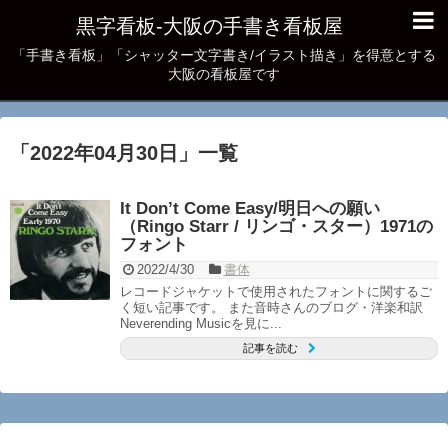
黒字看板‐大阪の手書き看板屋
「手書き看板」「シャッター文字書き/イラスト描き」を得意とする
大阪の看板屋です
「
2022年04月30日
」
一覧
It Don’t Come Easy/明日への願い
（Ringo Starr / リンゴ・スター）1971の
フォント
2022/4/30
書体
レコードジャケットで使用されたフォントに関するご
く短い記事です。 また音時さんのブログ・洋楽和訳
Neverending Musicを見に...
記事を読む