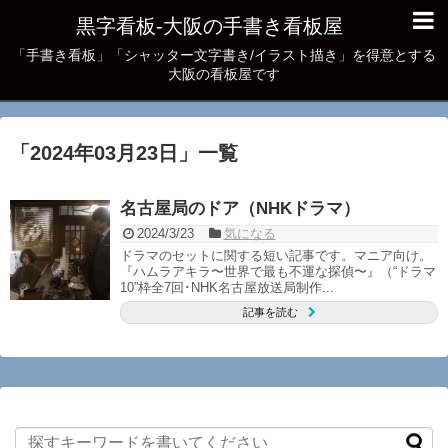
黒字看板‐大阪の手書き看板屋
「手書き看板」「シャッター文字書き/イラスト描き」を得意とする
大阪の看板屋です
「
2024年03月23日
」
一覧
名古屋局のドア（NHKドラマ）
2024/3/23
気になる
ドラマのセットに関する短い記事です。マニア向け。
『ハムラアキラ〜世界で最も不運な探偵〜』（“ドラマ
10”枠全7回･NHK名古屋放送局制作...
記事を読む