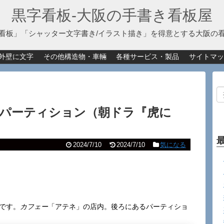
黒字看板‐大阪の手書き看板屋
看板」「シャッター文字書き/イラスト描き」を得意とする大阪の
外壁に文字
その他構造物・車輛
各種サービス・製品
サイトマッ
パーティション（朝ドラ『虎に
2024/7/10
2024/7/10
気になる
画です。
カフェー
「アテネ」の店内。後ろにあるパーティショ