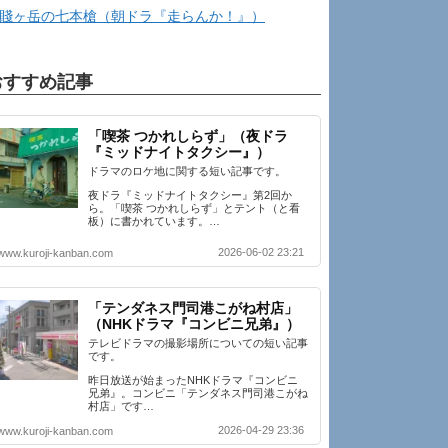
賤ヶ岳の七本槍（朝ドラ『走らんか！』）
おすすめ記事
「喫茶 つかれしらず」（夜ドラ
『ミッドナイトタクシー』）
ドラマのロケ地に関する短い記事です。
夜ドラ『ミッドナイトタクシー』第2回か
ら。「喫茶 つかれしらず」とテント（と看
板）に書かれています。…
2026-06-02 23:21
www.kuroji-kanban.com
「テンダネス門司港こがね村店」
（NHKドラマ『コンビニ兄弟』）
テレビドラマの撮影場所についての短い記事
です。
昨日放送が始まったNHKドラマ『コンビニ
兄弟』。コンビニ「テンダネス門司港こがね
村店」です…
2026-04-29 23:36
www.kuroji-kanban.com