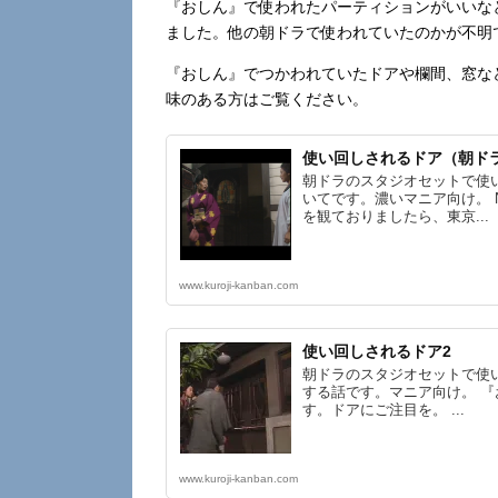
『おしん』で使われたパーティションがいいな
ました。他の朝ドラで使われていたのかが不明
『おしん』でつかわれていたドアや欄間、窓な
味のある方はご覧ください。
使い回しされるドア（朝ド
朝ドラのスタジオセットで使
いてです。濃いマニア向け。 
を観ておりましたら、東京...
www.kuroji-kanban.com
使い回しされるドア2
朝ドラのスタジオセットで使
する話です。マニア向け。 『
す。ドアにご注目を。 ...
www.kuroji-kanban.com