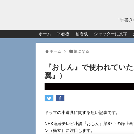
「手書き
ホーム
平看板
袖看板
シャッターに文字
ホーム
気になる
『おしん』で使われていた
翼』）
ドラマの小道具に関する短い記事です。
NHK連続テレビ小説『おしん』第87回の静止
ン（衝立）に注目します。