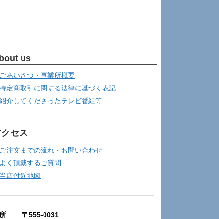
bout us
ごあいさつ・事業所概要
特定商取引に関する法律に基づく表記
紹介してくださったテレビ番組等
アクセス
ご注文までの流れ・お問い合わせ
よく頂戴するご質問
当店付近地図
所 〒555-0031