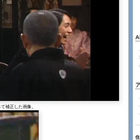
A
って補正した画像。
住