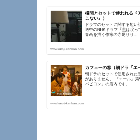
欄間とセットで使われるドア
こない』）
ドラマのセットに関する短い
送中のNHKドラマ『燕は戻っ
春画を描く作家の寺尾りり...
www.kuroji-kanban.com
カフェーの窓（朝ドラ『エ
朝ドラのセットで使用された
がありません。 『エール』
パピヨン」の店内です。 ...
www.kuroji-kanban.com