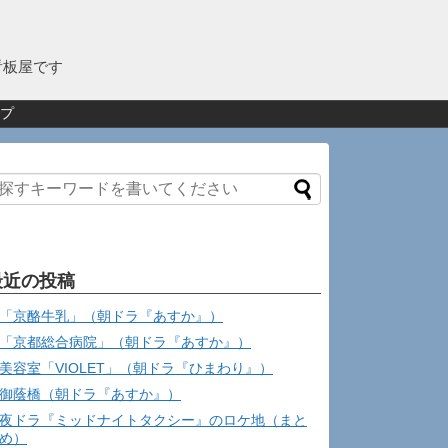
看板屋です
プ
最近の投稿
「京酪牛乳」（朝ドラ『あすか』）
「京都総合病院」（朝ドラ『あすか』）
美容室「VIOLET」（朝ドラ『ひまわり』）
御蔭橋（朝ドラ『あすか』）
夜ドラ『ミッドナイトタクシー』のロケ地（まと
め）