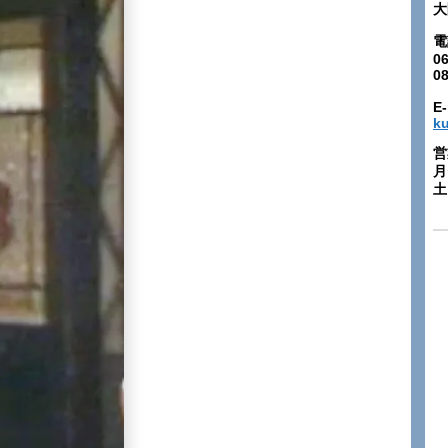
大
電
06
0
E-
k
営
月
土: