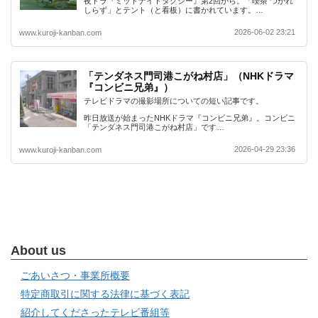
夜ドラ『ミッドナイトタクシー』第2回から。「喫茶 つかれ
しらず」とテント（と看板）に書かれています。…
2026-06-02 23:21
www.kuroji-kanban.com
「テンダネス門司港こがね村店」（NHKドラマ
『コンビニ兄弟』）
テレビドラマの撮影場所についての短い記事です。
昨日放送が始まったNHKドラマ『コンビニ兄弟』。コンビニ
「テンダネス門司港こがね村店」です…
2026-04-29 23:36
www.kuroji-kanban.com
About us
ごあいさつ・事業所概要
特定商取引に関する法律に基づく表記
紹介してくださったテレビ番組等