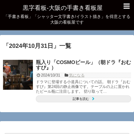
黒字看板‐大阪の手書き看板屋
「手書き看板」「シャッター文字書き/イラスト描き」を得意とする
大阪の看板屋です
「
2024年10月31日
」
一覧
瓶入り「COSMOビール」（朝ドラ『おむ
すび』）
2024/10/31
気になる
ドラマに登場する小道具についての話。 朝ドラ『おむ
すび』第24回の静止画像です。テーブルの上に置かれ
たビール瓶に注目します。 切り取って...
記事を読む