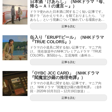
日本酒「けあらし」（NHKドラマ『母、
帰る～ＡＩの遺言～』）
ドラマ使われた日本酒に関するごく短い記事です。
朝ドラ『おかえりモネ』を観ておりましたら、「け
あらし」という現象について触れている場面があ...
記事を読む
缶入り「ERUPTビール」（NHKドラマ
『TRUE COLORS』）
ドラマの小道具に関する短い記事です。マニア向
け。 現在放送中のNHKプレミアムドラマ『TRUE
COLORS』第5回から。立花海咲（倉科カ...
記事を読む
「OYBC JCC CARD」（NHKドラマ
『閻魔堂沙羅の推理奇譚』）
ドラマの小道具に関する短い記事です。マニア向
け。 NHKドラマ『閻魔堂沙羅の推理奇譚』（全8
回・2020年10月31日～12月19日放送）...
記事を読む