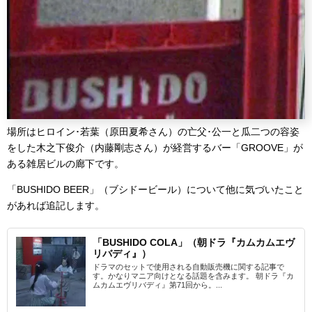
場所はヒロイン･若葉（原田夏希さん）の亡父･公一と瓜二つの容姿
をした木之下俊介（内藤剛志さん）が経営するバー「GROOVE」が
ある雑居ビルの廊下です。
「BUSHIDO BEER」（ブシドービール）について他に気づいたこと
があれば追記します。
「BUSHIDO COLA」（朝ドラ『カムカムエヴ
リバディ』）
ドラマのセットで使用される自動販売機に関する記事で
す。かなりマニア向けとなる話題を含みます。 朝ドラ『カ
ムカムエヴリバディ』第71回から。...