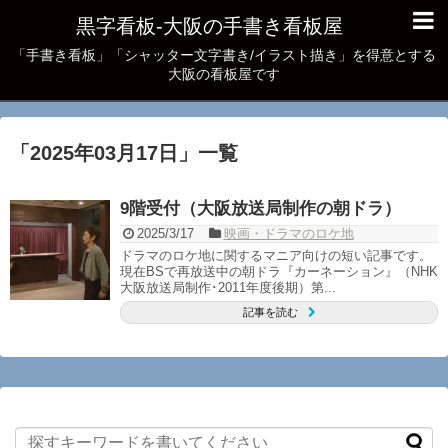
黒字看板‐大阪の手書き看板屋
「手書き看板」「シャッター文字書き/イラスト描き」を得意とする
大阪の看板屋です
「
2025年03月17日
」
一覧
9階受付（大阪放送局制作の朝ドラ）
2025/3/17
映画・ドラマのロケ地
ドラマのロケ地に関するマニア向けの短い記事です。
現在BSで再放送中の朝ドラ『カーネーション』（NHK
大阪放送局制作･2011年度後期）第...
記事を読む