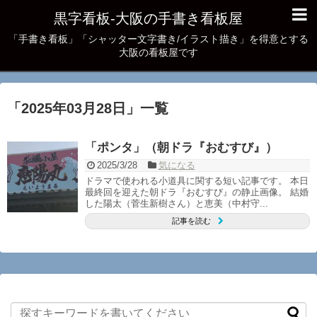
黒字看板‐大阪の手書き看板屋
「手書き看板」「シャッター文字書き/イラスト描き」を得意とする
大阪の看板屋です
「
2025年03月28日
」
一覧
「ポンタ」（朝ドラ『おむすび』）
2025/3/28
気になる
ドラマで使われる小道具に関する短い記事です。 本日
最終回を迎えた朝ドラ『おむすび』の静止画像。 結婚
した陽太（菅生新樹さん）と恵美（中村守...
記事を読む