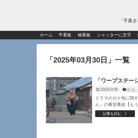
「手書き
ホーム
平看板
袖看板
シャッターに文字
「
2025年03月30日
」
一覧
「ワープステー
2025/3/30
映画
ドラマのロケ地に関す
ん』の番宣番組【もう
記事を読む