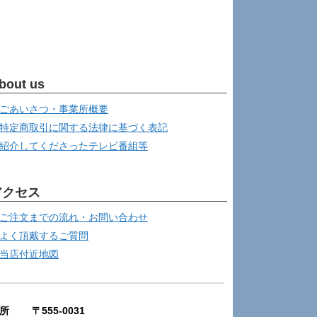
bout us
ごあいさつ・事業所概要
特定商取引に関する法律に基づく表記
紹介してくださったテレビ番組等
アクセス
ご注文までの流れ・お問い合わせ
よく頂戴するご質問
当店付近地図
所 〒555-0031