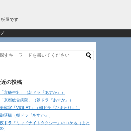
看板屋です
プ
最近の投稿
「京酪牛乳」（朝ドラ『あすか』）
「京都総合病院」（朝ドラ『あすか』）
美容室「VIOLET」（朝ドラ『ひまわり』）
御蔭橋（朝ドラ『あすか』）
夜ドラ『ミッドナイトタクシー』のロケ地（まと
め）