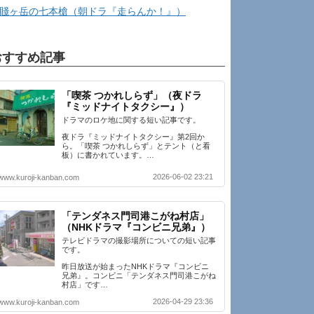
賤ヶ岳の七本槍（朝ドラ『走らんか！』）
おすすめ記事
「喫茶 つかれしらず」（夜ドラ
『ミッドナイトタクシー』）
ドラマのロケ地に関する短い記事です。
夜ドラ『ミッドナイトタクシー』第2回か
ら。「喫茶 つかれしらず」とテント（と看
板）に書かれています。…
2026-06-02 23:21
www.kuroji-kanban.com
「テンダネス門司港こがね村店」
（NHKドラマ『コンビニ兄弟』）
テレビドラマの撮影場所についての短い記事
です。
昨日放送が始まったNHKドラマ『コンビニ
兄弟』。コンビニ「テンダネス門司港こがね
村店」です…
2026-04-29 23:36
www.kuroji-kanban.com