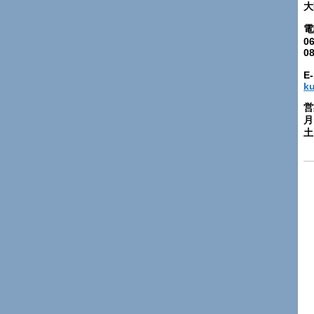
大
電
06
0
E-
k
営
月
土: