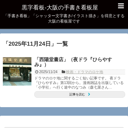
黒字看板‐大阪の手書き看板屋
「手書き看板」「シャッター文字書き/イラスト描き」を得意とする
大阪の看板屋です
「
2025年11月24日
」
一覧
「西陽堂書店」（夜ドラ『ひらやす
み』）
2025/11/24
映画・ドラマのロケ地
ドラマのロケ地に関するごく短い記事です。 夜ドラ
『ひらやすみ』第13回から。漫画雑誌を出版している
「小学社」へ行く途中のなつみ（森七菜さん...
記事を読む