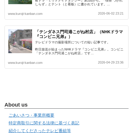
夜ドラ『ミッドナイトタクシー』第2回から。「喫茶 つかれ
しらず」とテント（と看板）に書かれています。…
2026-06-02 23:21
www.kuroji-kanban.com
「テンダネス門司港こがね村店」（NHKドラマ
『コンビニ兄弟』）
テレビドラマの撮影場所についての短い記事です。
昨日放送が始まったNHKドラマ『コンビニ兄弟』。コンビニ
「テンダネス門司港こがね村店」です…
2026-04-29 23:36
www.kuroji-kanban.com
About us
ごあいさつ・事業所概要
特定商取引に関する法律に基づく表記
紹介してくださったテレビ番組等