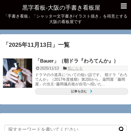
黒字看板‐大阪の手書き看板屋
「手書き看板」「シャッター文字書き/イラスト描き」を得意とする
大阪の看板屋です
「
2025年11月13日
」
一覧
「Bauer」（朝ドラ『わろてんか』）
2025/11/13
気になる
ドラマの小道具についての短い話です。 朝ドラ『わろ
てんか』（2017年度後期）第2回から。薬問屋「藤岡
屋」の当主･藤岡儀兵衛が自宅へ招いた...
記事を読む