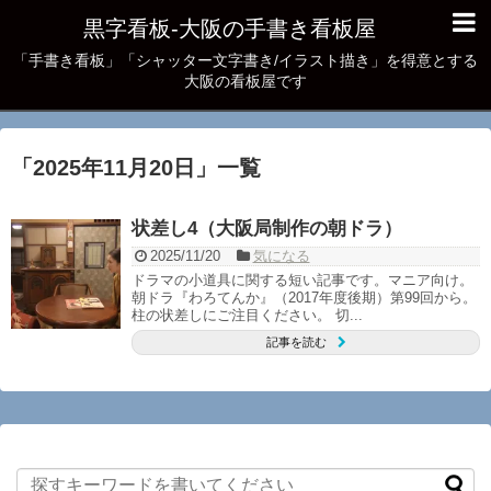
黒字看板‐大阪の手書き看板屋
「手書き看板」「シャッター文字書き/イラスト描き」を得意とする
大阪の看板屋です
「
2025年11月20日
」
一覧
状差し4（大阪局制作の朝ドラ）
2025/11/20
気になる
ドラマの小道具に関する短い記事です。マニア向け。
朝ドラ『わろてんか』（2017年度後期）第99回から。
柱の状差しにご注目ください。 切...
記事を読む