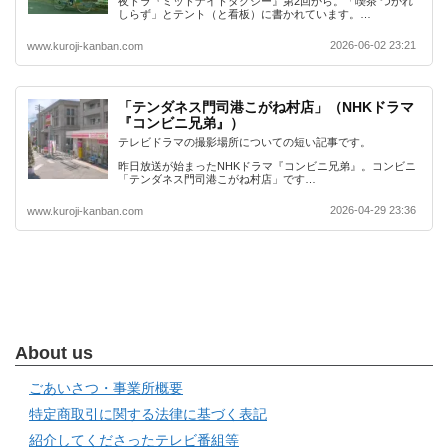
夜ドラ『ミッドナイトタクシー』第2回から。「喫茶 つかれ
しらず」とテント（と看板）に書かれています。…
2026-06-02 23:21
www.kuroji-kanban.com
「テンダネス門司港こがね村店」（NHKドラマ
『コンビニ兄弟』）
テレビドラマの撮影場所についての短い記事です。
昨日放送が始まったNHKドラマ『コンビニ兄弟』。コンビニ
「テンダネス門司港こがね村店」です…
2026-04-29 23:36
www.kuroji-kanban.com
About us
ごあいさつ・事業所概要
特定商取引に関する法律に基づく表記
紹介してくださったテレビ番組等