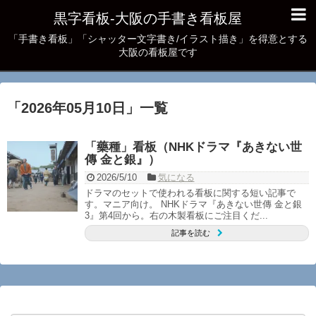
黒字看板‐大阪の手書き看板屋
「手書き看板」「シャッター文字書き/イラスト描き」を得意とする
大阪の看板屋です
「
2026年05月10日
」
一覧
「藥種」看板（NHKドラマ『あきない世
傳 金と銀』）
2026/5/10
気になる
ドラマのセットで使われる看板に関する短い記事で
す。マニア向け。 NHKドラマ『あきない世傳 金と銀
3』第4回から。右の木製看板にご注目くだ...
記事を読む