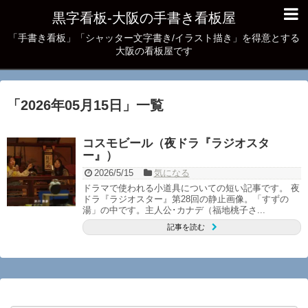
黒字看板‐大阪の手書き看板屋
「手書き看板」「シャッター文字書き/イラスト描き」を得意とする
大阪の看板屋です
「
2026年05月15日
」
一覧
コスモビール（夜ドラ『ラジオスタ
ー』）
2026/5/15
気になる
ドラマで使われる小道具についての短い記事です。 夜
ドラ『ラジオスター』第28回の静止画像。「すずの
湯」の中です。主人公･カナデ（福地桃子さ...
記事を読む