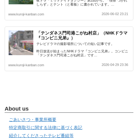
夜ドラ『ミッドナイトタクシー』第2回から。「喫茶 つかれ
しらず」とテント（と看板）に書かれています。…
2026-06-02 23:21
www.kuroji-kanban.com
「テンダネス門司港こがね村店」（NHKドラマ
『コンビニ兄弟』）
テレビドラマの撮影場所についての短い記事です。
昨日放送が始まったNHKドラマ『コンビニ兄弟』。コンビニ
「テンダネス門司港こがね村店」です…
2026-04-29 23:36
www.kuroji-kanban.com
About us
ごあいさつ・事業所概要
特定商取引に関する法律に基づく表記
紹介してくださったテレビ番組等