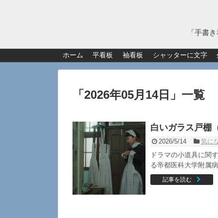
「手書き
ホーム
平看板
袖看板
シャッターに文字
「
2026年05月14日
」
一覧
白いガラス戸棚
2026/5/14
気に
ドラマの小道具に関す
る帝都医科大学附属病
記事を読む