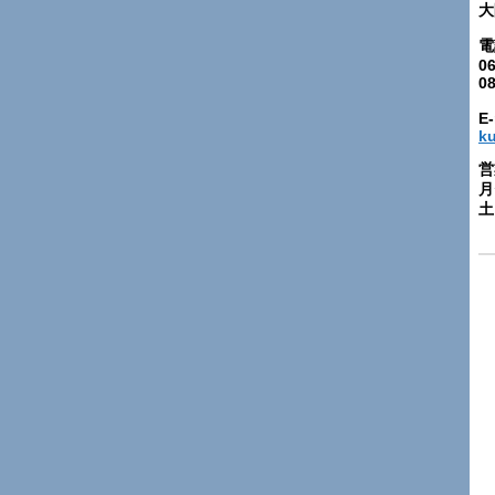
大
電
06
0
E-
k
営
月
土: