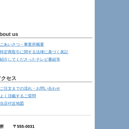
bout us
ごあいさつ・事業所概要
特定商取引に関する法律に基づく表記
紹介してくださったテレビ番組等
アクセス
ご注文までの流れ・お問い合わせ
よく頂戴するご質問
当店付近地図
所 〒555-0031