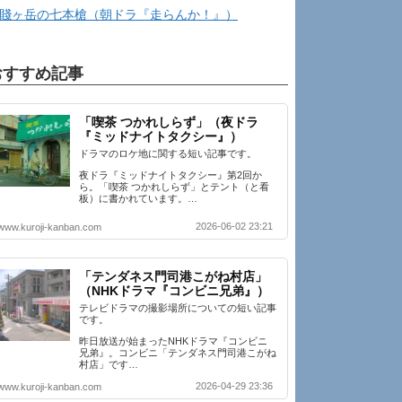
賤ヶ岳の七本槍（朝ドラ『走らんか！』）
おすすめ記事
「喫茶 つかれしらず」（夜ドラ
『ミッドナイトタクシー』）
ドラマのロケ地に関する短い記事です。
夜ドラ『ミッドナイトタクシー』第2回か
ら。「喫茶 つかれしらず」とテント（と看
板）に書かれています。…
2026-06-02 23:21
www.kuroji-kanban.com
「テンダネス門司港こがね村店」
（NHKドラマ『コンビニ兄弟』）
テレビドラマの撮影場所についての短い記事
です。
昨日放送が始まったNHKドラマ『コンビニ
兄弟』。コンビニ「テンダネス門司港こがね
村店」です…
2026-04-29 23:36
www.kuroji-kanban.com