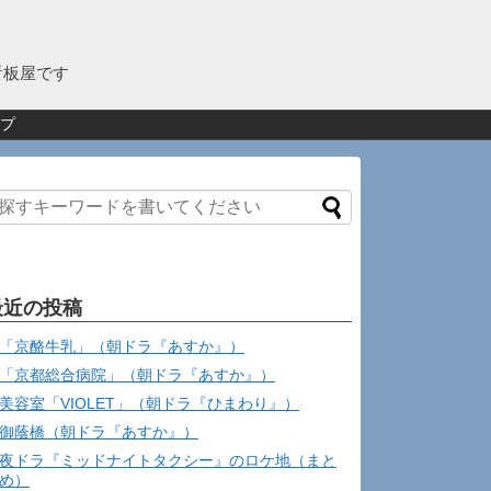
看板屋です
プ
最近の投稿
「京酪牛乳」（朝ドラ『あすか』）
「京都総合病院」（朝ドラ『あすか』）
美容室「VIOLET」（朝ドラ『ひまわり』）
御蔭橋（朝ドラ『あすか』）
夜ドラ『ミッドナイトタクシー』のロケ地（まと
め）