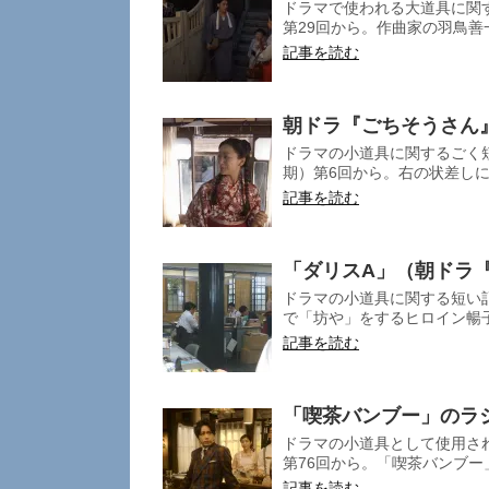
ドラマで使われる大道具に関
第29回から。作曲家の羽鳥善
記事を読む
朝ドラ『ごちそうさん
ドラマの小道具に関するごく短
期）第6回から。右の状差しに注
記事を読む
「ダリスA」（朝ドラ
ドラマの小道具に関する短い記
で「坊や」をするヒロイン暢子
記事を読む
「喫茶バンブー」のラ
ドラマの小道具として使用さ
第76回から。「喫茶バンブー
記事を読む