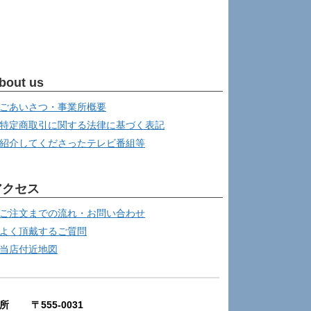
bout us
ごあいさつ・事業所概要
特定商取引に関する法律に基づく表記
紹介してくださったテレビ番組等
アクセス
ご注文までの流れ・お問い合わせ
よく頂戴するご質問
当店付近地図
所 〒555-0031