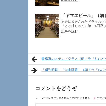
「ヤマエビール」（朝
過去に放送されたドラマの小
『とと姉ちゃん』第114回及び
記事を読む
青柳家のステンドグラス（朝ドラ『ちむど
「週刊明鏡」「自由画報」（朝ドラ『ちむ
コメントをどうぞ
メールアドレスが公開されることはありません。
※
が付い