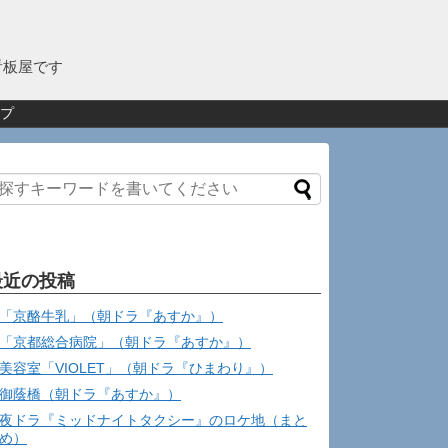
看板屋です
プ
最近の投稿
「京酪牛乳」（朝ドラ『あすか』）
「京都総合病院」（朝ドラ『あすか』）
美容室「VIOLET」（朝ドラ『ひまわり』）
御蔭橋（朝ドラ『あすか』）
夜ドラ『ミッドナイトタクシー』のロケ地（まと
め）