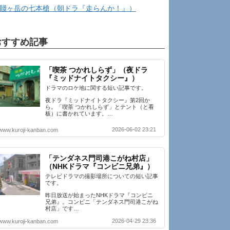
賤ヶ岳の七本槍（朝ドラ『走らんか！』）
おすすめ記事
「喫茶 つかれしらず」（夜ドラ
『ミッドナイトタクシー』）
ドラマのロケ地に関する短い記事です。
夜ドラ『ミッドナイトタクシー』第2回か
ら。「喫茶 つかれしらず」とテント（と看
板）に書かれています。…
2026-06-02 23:21
www.kuroji-kanban.com
「テンダネス門司港こがね村店」
（NHKドラマ『コンビニ兄弟』）
テレビドラマの撮影場所についての短い記事
です。
昨日放送が始まったNHKドラマ『コンビニ
兄弟』。コンビニ「テンダネス門司港こがね
村店」です…
2026-04-29 23:36
www.kuroji-kanban.com