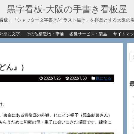
黒字看板‐大阪の手書き看板屋
看板」「シャッター文字書き/イラスト描き」を得意とする大阪の
外壁に文字
その他構造物・車輛
各種サービス・製品
サイトマッ
どん』）
2022/7/26
2022/7/30
気になる
け。
す。東京にある青柳邸の外観。ヒロイン暢子（黒島結菜さん）
もらうために和彦の母・重子に会いにきた場面です。建物に