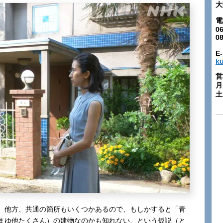
大
電
06
0
E-
k
営
月
土:
、他方、共通の箇所もいくつかあるので、もしかすると「青
まゆ他たくさん）の建物なのかも知れない、という仮説（と