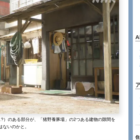
A
ス?）のある部分が、「猪野養豚場」の2つある建物の隙間を
はないのかと。
住