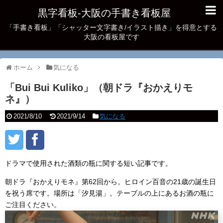
黒字看板‐大阪の手書き看板屋
「手書き看板」「シャッター文字書き/イラスト描き」を得意とする
大阪の看板屋です
ホーム
気になる
「Bui Bui Kuliko」（朝ドラ『おかえりモ
ネ』）
2021/8/10
2021/9/14
気になる
ドラマで使用された酒類の瓶に関する短い記事です。
朝ドラ『おかえりモネ』第62回から。ヒロイン百音の21歳の誕生日
を祝う席です。場所は「汐見湯」。テーブルの上にあるお酒の瓶に
ご注目ください。