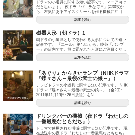
ドラマの小道具に関する短い記事です。マニア向け
だと思います。 夜ドラ『バニラな毎日』第30夜か
ら。左奥にあるアイスクリームを作る機械に注目...
記事を読む
磁器人形（朝ドラ）1
朝ドラの小道具として使われる人形についての短い
記事です。 『エール』第48回から。喫茶「バンブ
ー」の店内です。棚に置かれた人形にご注目くだ...
記事を読む
『あぐり』からきたランプ（NHKドラマ
『蝶々さん～最後の武士の娘～』）
テレビドラマの小道具に関する短い記事です。 NHK
ドラマ『蝶々さん～最後の武士の娘～』（全2回･
2011年11月19日･26日放送）をN...
記事を読む
ドリンクバーの機械（夜ドラ『わたしの
一番最悪なともだち』）
ドラマで使用された機械に関する短い記事です。 現
在放送中の夜ドラ『わたしの一番最悪なともだち』