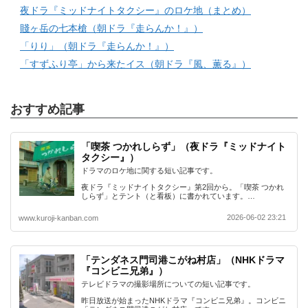
夜ドラ『ミッドナイトタクシー』のロケ地（まとめ）
賤ヶ岳の七本槍（朝ドラ『走らんか！』）
「りり」（朝ドラ『走らんか！』）
「すずふり亭」から来たイス（朝ドラ『風、薫る』）
おすすめ記事
「喫茶 つかれしらず」（夜ドラ『ミッドナイト
タクシー』）
ドラマのロケ地に関する短い記事です。
夜ドラ『ミッドナイトタクシー』第2回から。「喫茶 つかれ
しらず」とテント（と看板）に書かれています。…
2026-06-02 23:21
www.kuroji-kanban.com
「テンダネス門司港こがね村店」（NHKドラマ
『コンビニ兄弟』）
テレビドラマの撮影場所についての短い記事です。
昨日放送が始まったNHKドラマ『コンビニ兄弟』。コンビニ