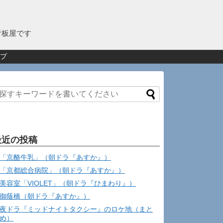
看板屋です
プ
最近の投稿
「京酪牛乳」（朝ドラ『あすか』）
「京都総合病院」（朝ドラ『あすか』）
美容室「VIOLET」（朝ドラ『ひまわり』）
御蔭橋（朝ドラ『あすか』）
夜ドラ『ミッドナイトタクシー』のロケ地（まと
め）