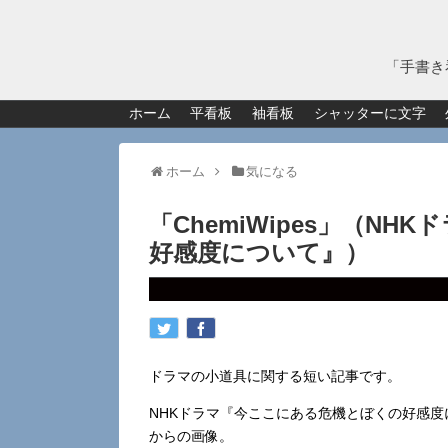
「手書き
ホーム
平看板
袖看板
シャッターに文字
ホーム
気になる
「ChemiWipes」（N
好感度について』）
ドラマの小道具に関する短い記事です。
NHKドラマ『今ここにある危機とぼくの好感度につ
からの画像。