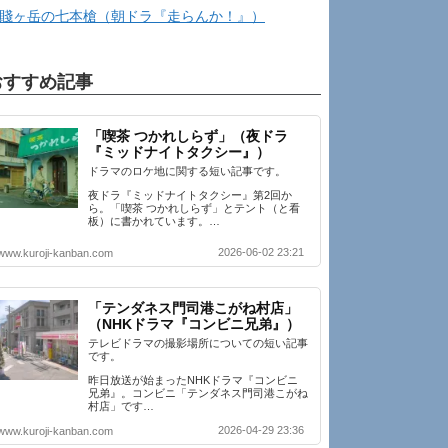
賤ヶ岳の七本槍（朝ドラ『走らんか！』）
おすすめ記事
「喫茶 つかれしらず」（夜ドラ
『ミッドナイトタクシー』）
ドラマのロケ地に関する短い記事です。
夜ドラ『ミッドナイトタクシー』第2回か
ら。「喫茶 つかれしらず」とテント（と看
板）に書かれています。…
2026-06-02 23:21
www.kuroji-kanban.com
「テンダネス門司港こがね村店」
（NHKドラマ『コンビニ兄弟』）
テレビドラマの撮影場所についての短い記事
です。
昨日放送が始まったNHKドラマ『コンビニ
兄弟』。コンビニ「テンダネス門司港こがね
村店」です…
2026-04-29 23:36
www.kuroji-kanban.com