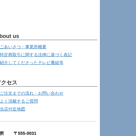
bout us
ごあいさつ・事業所概要
特定商取引に関する法律に基づく表記
紹介してくださったテレビ番組等
アクセス
ご注文までの流れ・お問い合わせ
よく頂戴するご質問
当店付近地図
所 〒555-0031