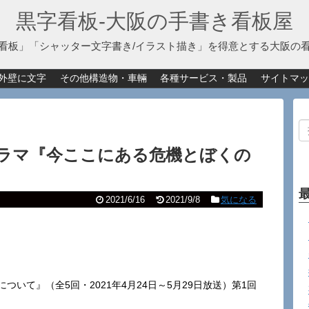
黒字看板‐大阪の手書き看板屋
看板」「シャッター文字書き/イラスト描き」を得意とする大阪の
外壁に文字
その他構造物・車輛
各種サービス・製品
サイトマッ
HKドラマ『今ここにある危機とぼくの
2021/6/16
2021/9/8
気になる
いて』（全5回・2021年4月24日～5月29日放送）第1回