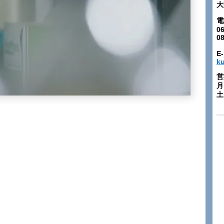
大
電
06
0
E-
k
営
月
土: