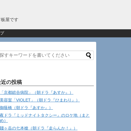
看板屋です
プ
最近の投稿
「京都総合病院」（朝ドラ『あすか』）
美容室「VIOLET」（朝ドラ『ひまわり』）
御蔭橋（朝ドラ『あすか』）
夜ドラ『ミッドナイトタクシー』のロケ地（まと
め）
賤ヶ岳の七本槍（朝ドラ『走らんか！』）