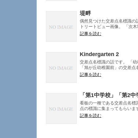
堤畔
偶然見つけた交差点名標識の話
トリートビュー画像。 「次木堤畔
記事を読む
Kindergarten 2
交差点名標識の話です。 「幼稚園
「旭が丘幼稚園前」の交差点名
記事を読む
「第1中学校」「第2
看板の一種である交差点名標
点の標識に集まってもらいます
記事を読む