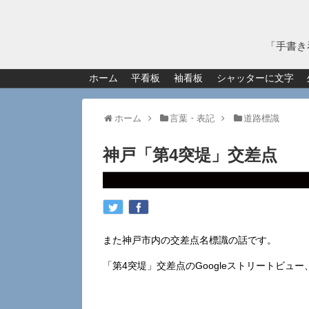
「手書き
ホーム
平看板
袖看板
シャッターに文字
ホーム
言葉・表記
道路標識
神戸「第4突堤」交差点
また神戸市内の交差点名標識の話です。
「第4突堤」交差点のGoogleストリートビュー