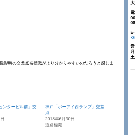
大
電
06
0
E-
k
営
月
土:
年撮影時の交差点名標識がより分かりやすいのだろうと感じま
センタービル前」交
神戸「ポーアイ西ランプ」交差
点
7日
2018年6月30日
道路標識