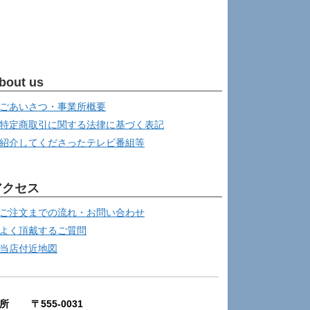
bout us
ごあいさつ・事業所概要
特定商取引に関する法律に基づく表記
紹介してくださったテレビ番組等
アクセス
ご注文までの流れ・お問い合わせ
よく頂戴するご質問
当店付近地図
所 〒555-0031