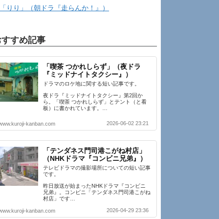
「りり」（朝ドラ『走らんか！』）
おすすめ記事
「喫茶 つかれしらず」（夜ドラ
『ミッドナイトタクシー』）
ドラマのロケ地に関する短い記事です。
夜ドラ『ミッドナイトタクシー』第2回か
ら。「喫茶 つかれしらず」とテント（と看
板）に書かれています。…
2026-06-02 23:21
www.kuroji-kanban.com
「テンダネス門司港こがね村店」
（NHKドラマ『コンビニ兄弟』）
テレビドラマの撮影場所についての短い記事
です。
昨日放送が始まったNHKドラマ『コンビニ
兄弟』。コンビニ「テンダネス門司港こがね
村店」です…
2026-04-29 23:36
www.kuroji-kanban.com