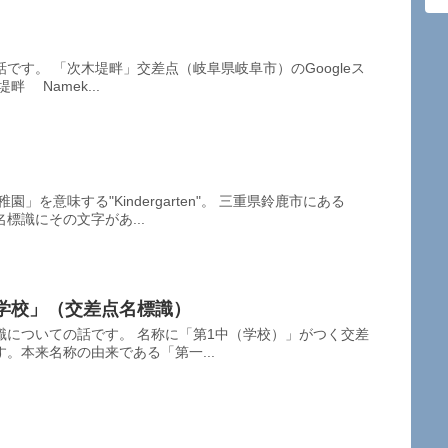
です。 「次木堤畔」交差点（岐阜県岐阜市）のGoogleス
 Namek...
」を意味する"Kindergarten"。 三重県鈴鹿市にある
標識にその文字があ...
中学校」（交差点名標識）
識についての話です。 名称に「第1中（学校）」がつく交差
。本来名称の由来である「第一...