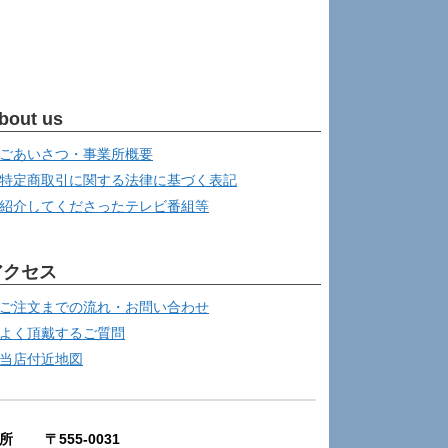
bout us
ごあいさつ・事業所概要
特定商取引に関する法律に基づく表記
紹介してくださったテレビ番組等
アクセス
ご注文までの流れ・お問い合わせ
よく頂戴するご質問
当店付近地図
所 〒555-0031