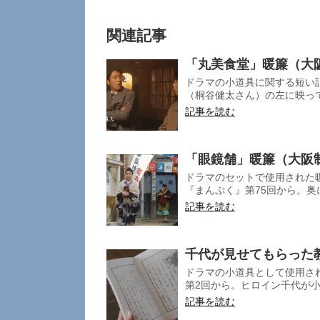
関連記事
「丸美食堂」暖簾（大
ドラマの小道具に関する短い
（桐谷健太さん）の左に映って
記事を読む
「眼鏡舗」暖簾（大阪
ドラマのセットで使用された
『まんぷく』第75回から。奥
記事を読む
千代が見せてもらった
ドラマの小道具として使用さ
第2回から。ヒロイン千代が小
記事を読む