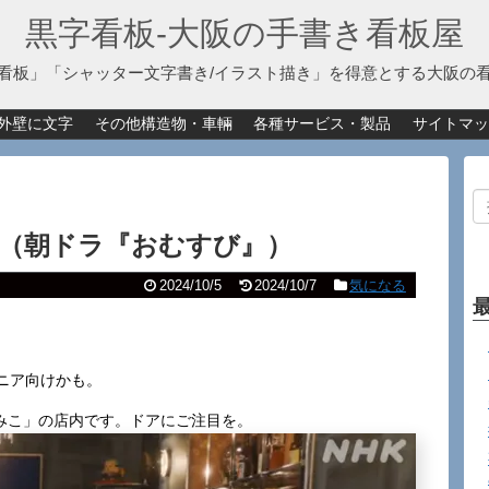
黒字看板‐大阪の手書き看板屋
看板」「シャッター文字書き/イラスト描き」を得意とする大阪の
外壁に文字
その他構造物・車輛
各種サービス・製品
サイトマッ
（朝ドラ『おむすび』）
2024/10/5
2024/10/7
気になる
ニア向けかも。
みこ」の店内です。ドアにご注目を。