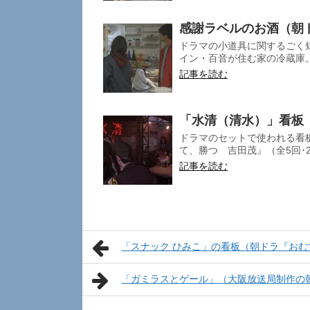
感謝ラベルのお酒（朝
ドラマの小道具に関するごく短
イン・百音が住む家の冷蔵庫。
記事を読む
「水清（清水）」看板（
ドラマのセットで使われる看板
て、勝つ 吉田茂』（全5回･201
記事を読む
「スナック ひみこ」の看板（朝ドラ『おむ
「ガミラスとゲール」（大阪放送局制作の