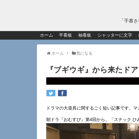
「手書き
ホーム
平看板
袖看板
シャッターに文字
ホーム
気になる
『ブギウギ』から来たドア
ドラマの大道具に関するごく短い記事です。マ
朝ドラ『おむすび』第4回から。「スナック ひ