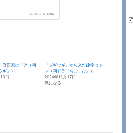
2020-12-11 13:07
』香田家のドア（朝
『ブギウギ』から来た建物セッ
ウギ』）
ト（朝ドラ『おむすび』）
月13日
2024年11月17日
気になる