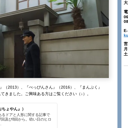
大
電
06
0
E-
k
営
月
土:
』（2013）、『べっぴんさん』（2016）、『まんぷく』
われてきました。ご興味ある方はご覧ください（↓）。
おちょやん』）
あるドアと人形に関する記事で
7回及び8回から。幼い日のヒロ
.