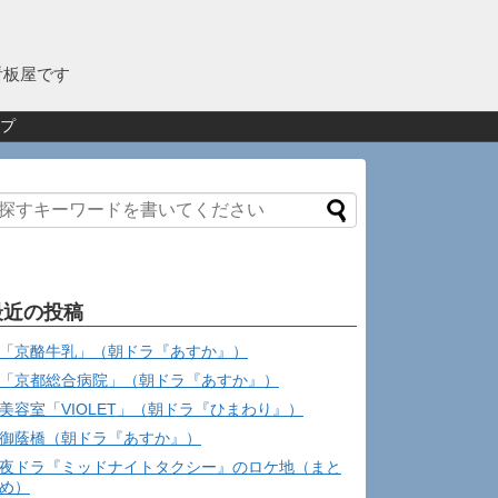
看板屋です
プ
最近の投稿
「京酪牛乳」（朝ドラ『あすか』）
「京都総合病院」（朝ドラ『あすか』）
美容室「VIOLET」（朝ドラ『ひまわり』）
御蔭橋（朝ドラ『あすか』）
夜ドラ『ミッドナイトタクシー』のロケ地（まと
め）