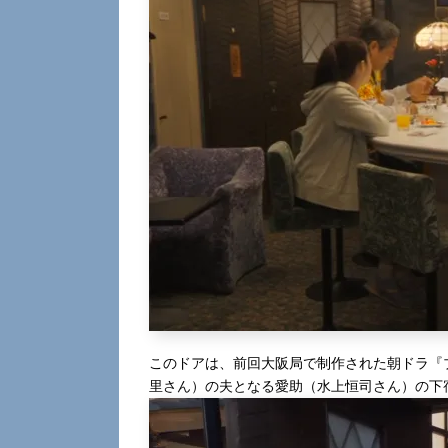
このドアは、前回大阪局で制作された朝ドラ『
里さん）の夫となる愛助（水上恒司さん）の下宿