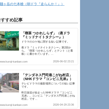
賤ヶ岳の七本槍（朝ドラ『走らんか！』）
おすすめ記事
「喫茶 つかれしらず」（夜ドラ
『ミッドナイトタクシー』）
ドラマのロケ地に関する短い記事です。
夜ドラ『ミッドナイトタクシー』第2回か
ら。「喫茶 つかれしらず」とテント（と看
板）に書かれています。…
2026-06-02 23:21
www.kuroji-kanban.com
「テンダネス門司港こがね村店」
（NHKドラマ『コンビニ兄弟』）
テレビドラマの撮影場所についての短い記事
です。
昨日放送が始まったNHKドラマ『コンビニ
兄弟』。コンビニ「テンダネス門司港こがね
村店」です…
2026-04-29 23:36
www.kuroji-kanban.com