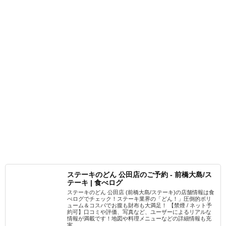
ステーキのどん 公田店のご予約 - 前橋大島/ス
テーキ | 食べログ
ステーキのどん 公田店 (前橋大島/ステーキ)の店舗情報は食
べログでチェック！ステーキ業界の「どん！」圧倒的ボリ
ューム＆コスパでお腹も財布も大満足！ 【禁煙 / ネット予
約可】口コミや評価、写真など、ユーザーによるリアルな
情報が満載です！地図や料理メニューなどの詳細情報も充
実。