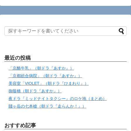
最近の投稿
「京酪牛乳」（朝ドラ『あすか』）
「京都総合病院」（朝ドラ『あすか』）
美容室「VIOLET」（朝ドラ『ひまわり』）
御蔭橋（朝ドラ『あすか』）
夜ドラ『ミッドナイトタクシー』のロケ地（まとめ）
賤ヶ岳の七本槍（朝ドラ『走らんか！』）
おすすめ記事