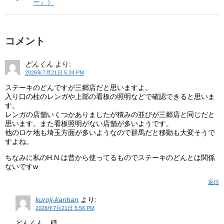
ー』）
コメント
どんくん
より:
2026年7月21日 5:34 PM
ステーキのどんですが三郷店だと思いますよ。
入り口の柱のレンガや上部の看板の照明などで確認できると思いま
す。
レンガの店舗いくつかありましたが積みの並びが三郷店と同じだと
思います。また看板照明がない店舗が多いようです。
他のロケ地も埼玉方面が多いようなので群馬だと移動も大変そうで
すよね。
ちなみに私のH.N.は昔から使ってるものでステーキのどんとは関係
ないですw
返信
kuroji-kanban
より:
2026年7月21日 5:56 PM
どんくん 様