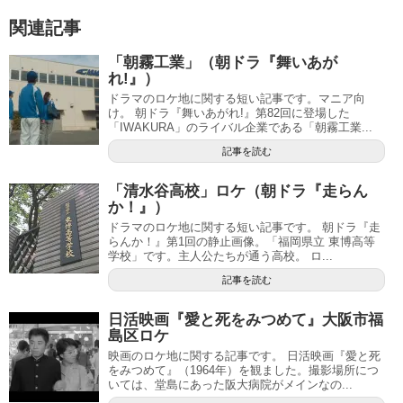
関連記事
「朝霧工業」（朝ドラ『舞いあが
れ!』）
ドラマのロケ地に関する短い記事です。マニア向
け。 朝ドラ『舞いあがれ!』第82回に登場した
「IWAKURA」のライバル企業である「朝霧工業...
記事を読む
「清水谷高校」ロケ（朝ドラ『走らん
か！』）
ドラマのロケ地に関する短い記事です。 朝ドラ『走
らんか！』第1回の静止画像。「福岡県立 東博高等
学校」です。主人公たちが通う高校。 ロ...
記事を読む
日活映画『愛と死をみつめて』大阪市福
島区ロケ
映画のロケ地に関する記事です。 日活映画『愛と死
をみつめて』（1964年）を観ました。撮影場所につ
いては、堂島にあった阪大病院がメインなの...