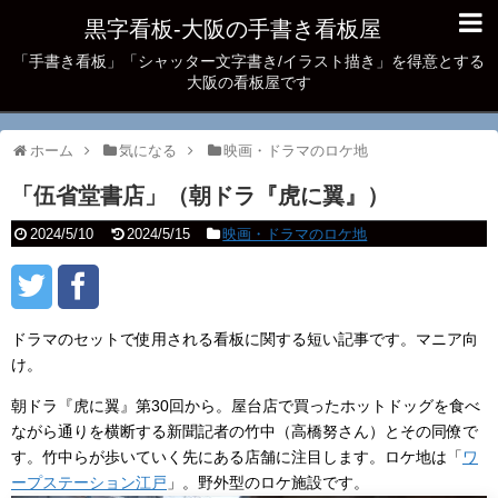
黒字看板‐大阪の手書き看板屋
「手書き看板」「シャッター文字書き/イラスト描き」を得意とする
大阪の看板屋です
ホーム
気になる
映画・ドラマのロケ地
「伍省堂書店」（朝ドラ『虎に翼』）
2024/5/10
2024/5/15
映画・ドラマのロケ地
ドラマのセットで使用される看板に関する短い記事です。マニア向
け。
朝ドラ『虎に翼』第30回から。屋台店で買ったホットドッグを食べ
ながら通りを横断する新聞記者の竹中（高橋努さん）とその同僚で
す。竹中らが歩いていく先にある店舗に注目します。ロケ地は「
ワ
ープステーション江戸
」。野外型のロケ施設です。