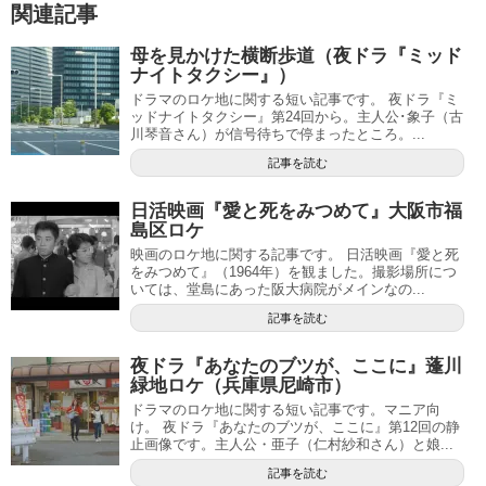
関連記事
母を見かけた横断歩道（夜ドラ『ミッド
ナイトタクシー』）
ドラマのロケ地に関する短い記事です。 夜ドラ『ミ
ッドナイトタクシー』第24回から。主人公･象子（古
川琴音さん）が信号待ちで停まったところ。...
記事を読む
日活映画『愛と死をみつめて』大阪市福
島区ロケ
映画のロケ地に関する記事です。 日活映画『愛と死
をみつめて』（1964年）を観ました。撮影場所につ
いては、堂島にあった阪大病院がメインなの...
記事を読む
夜ドラ『あなたのブツが、ここに』蓬川
緑地ロケ（兵庫県尼崎市）
ドラマのロケ地に関する短い記事です。マニア向
け。 夜ドラ『あなたのブツが、ここに』第12回の静
止画像です。主人公・亜子（仁村紗和さん）と娘...
記事を読む