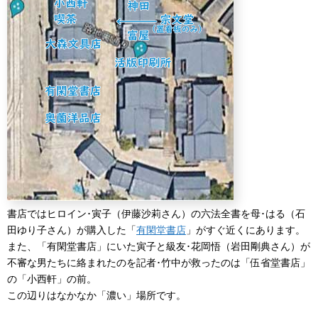
書店ではヒロイン･寅子（伊藤沙莉さん）の六法全書を母･はる（石
田ゆり子さん）が購入した「
有閑堂書店
」がすぐ近くにあります。
また、「有閑堂書店」にいた寅子と級友･花岡悟（岩田剛典さん）が
不審な男たちに絡まれたのを記者･竹中が救ったのは「伍省堂書店」
の「小西軒」の前。
この辺りはなかなか「濃い」場所です。