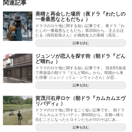
関連記事
美晴と再会した場所（夜ドラ『わたしの
一番最悪なともだち』）
ドラマのロケ地に関する短い記事です。 夜ドラ『わ
たしの一番最悪なともだち』第20回から。主人公ほ
たる（蒔田彩珠さん）が偶然友人の美晴（髙石...
記事を読む
ジュンソが恋人を探す街（朝ドラ『どん
ど晴れ』）
ドラマのロケ地に関する短い記事です。 現在BS放送
で再放送の朝ドラ『どんど晴れ』から。韓国から来
た俳優･ジュンソ（リュ・シウォンさん）が恋...
記事を読む
賀茂川右岸ロケ（朝ドラ『カムカムエヴ
リバディ』）
ドラマのロケ地に関するごく短い記事です。 朝ドラ
『カムカムエヴリバディ』第60回から。京都へ移り
住むことになったヒロインたちが川のそばにあ...
記事を読む