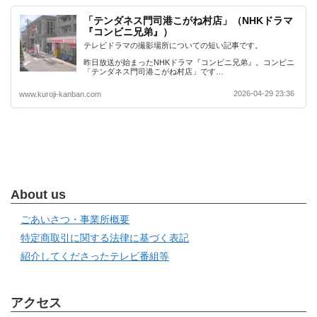
「テンダネス門司港こがね村店」（NHKドラマ
『コンビニ兄弟』）
テレビドラマの撮影場所についての短い記事です。
昨日放送が始まったNHKドラマ『コンビニ兄弟』。コンビニ
「テンダネス門司港こがね村店」です…
2026-04-29 23:36
www.kuroji-kanban.com
About us
ごあいさつ・事業所概要
特定商取引に関する法律に基づく表記
紹介してくださったテレビ番組等
アクセス