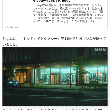
R-body柏の葉 | R-body
R-bodyの3店舗目が、千葉県柏市の柏の葉スマートシティ
にオープンしました。柏の葉スマートシティは、世界の未
来のために、この日本が託された課題解決に向けて、「環
境共生都市」「健康長寿都市」「新産業創造都市」の3つの
テーマを掲げ、公・民・学の連携による様々な取り組みを
行っている街です。R-bodyは、この街で働き、暮ら...
r-body.com
ちなみに、『ミッドナイトタクシー』第11回でも同じジムが映って
いました。