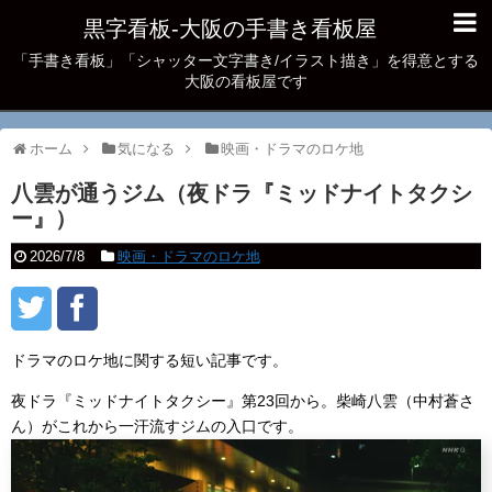
黒字看板‐大阪の手書き看板屋
「手書き看板」「シャッター文字書き/イラスト描き」を得意とする
大阪の看板屋です
ホーム
気になる
映画・ドラマのロケ地
八雲が通うジム（夜ドラ『ミッドナイトタクシ
ー』）
2026/7/8
映画・ドラマのロケ地
ドラマのロケ地に関する短い記事です。
夜ドラ『ミッドナイトタクシー』第23回から。柴崎八雲（中村蒼さ
ん）がこれから一汗流すジムの入口です。