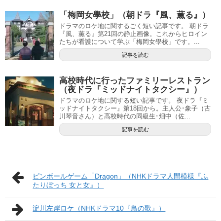
「梅岡女學校」（朝ドラ『風、薫る』）
ドラマのロケ地に関するごく短い記事です。 朝ドラ
『風、薫る』第21回の静止画像。これからヒロイン
たちが看護について学ぶ「梅岡女學校」です。...
記事を読む
高校時代に行ったファミリーレストラン
（夜ドラ『ミッドナイトタクシー』）
ドラマのロケ地に関する短い記事です。 夜ドラ『ミ
ッドナイトタクシー』第18回から。主人公･象子（古
川琴音さん）と高校時代の同級生･畑中（佐...
記事を読む
ピンボールゲーム「Dragon」（NHKドラマ人間模様『ふ
たりぼっち 女と女』）
淀川左岸ロケ（NHKドラマ10『鳥の歌』）