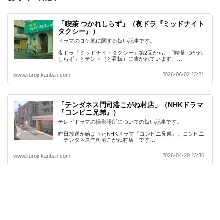
「喫茶 つかれしらず」（夜ドラ『ミッドナイト
タクシー』）
ドラマのロケ地に関する短い記事です。
夜ドラ『ミッドナイトタクシー』第2回から。「喫茶 つかれ
しらず」とテント（と看板）に書かれています。…
2026-06-02 23:21
www.kuroji-kanban.com
「テンダネス門司港こがね村店」（NHKドラマ
『コンビニ兄弟』）
テレビドラマの撮影場所についての短い記事です。
昨日放送が始まったNHKドラマ『コンビニ兄弟』。コンビニ
「テンダネス門司港こがね村店」です…
2026-04-29 23:36
www.kuroji-kanban.com