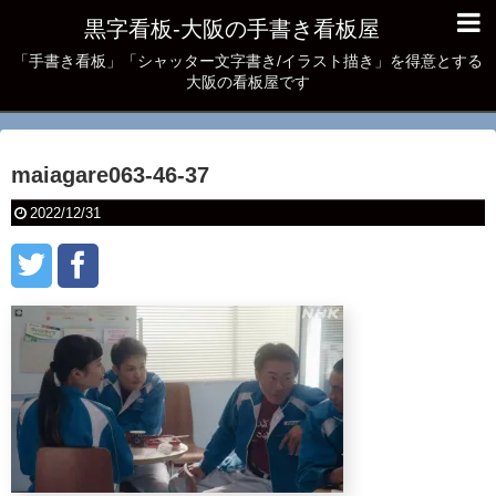
黒字看板‐大阪の手書き看板屋
「手書き看板」「シャッター文字書き/イラスト描き」を得意とする
大阪の看板屋です
maiagare063-46-37
2022/12/31