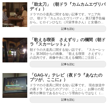
「助太刀」（朝ドラ『カムカムエヴリバ
ディ』）
ドラマの小道具に関する短い記事です。マニア向
け。 朝ドラ『カムカムエヴリバディ』第17週予告編
から。ヒロインひなた（川栄李奈さん）と女優の...
記事を読む
「歌える喫茶 さえずり」の欄間（朝ド
ラ『スカーレット』）
朝ドラの大道具に関する短い話です。 『スカーレッ
ト』第34回からの画像。「歌える喫茶 さえずり」
の店内です。画像中央に見える欄間にご注目く...
記事を読む
「GAG-V」テレビ（夜ドラ『あなたの
ブツが、ここに』）
ドラマの小道具に関する短い記事です。 現在放送中
の夜ドラ『あなたのブツが、ここに』。お隣りの尼
崎市が舞台であるからという理由からではなく（...
記事を読む