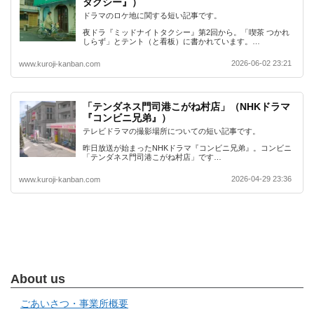
タクシー』）
ドラマのロケ地に関する短い記事です。
夜ドラ『ミッドナイトタクシー』第2回から。「喫茶 つかれ
しらず」とテント（と看板）に書かれています。…
2026-06-02 23:21
www.kuroji-kanban.com
「テンダネス門司港こがね村店」（NHKドラマ
『コンビニ兄弟』）
テレビドラマの撮影場所についての短い記事です。
昨日放送が始まったNHKドラマ『コンビニ兄弟』。コンビニ
「テンダネス門司港こがね村店」です…
2026-04-29 23:36
www.kuroji-kanban.com
About us
ごあいさつ・事業所概要