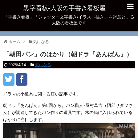
黒字看板‐大阪の手書き看板屋
「手書き看板」「シャッター文字書き/イラスト描き」を得意とする
大阪の看板屋です
ホーム
気になる
「朝田パン」のはかり（朝ドラ『あんぱん』）
2025/4/14
気になる
ドラマの小道具に関する短い記事です。
朝ドラ『あんぱん』第8回から。パン職人･屋村草吉（阿部サダヲさ
ん）が調達してきたパン作りの道具です。木の箱に入れられている
はかりに注目します。