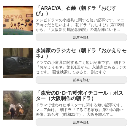
「ARAEYA」石鹸（朝ドラ『おむす
び』）
テレビドラマの小道具に関する短い記事です。マニ
ア向けだと思います。 朝ドラ『おむすび』第118回
から。「大阪新淀川記念病院」の備品庫にいる...
記事を読む
永浦家のラジカセ（朝ドラ『おかえりモ
ネ』）
ドラマの小道具に関するごく短い記事です。 朝ドラ
『おかえりモネ』第101回から。永浦家にあるラジカ
セです。 画像検索してみると、割とすぐ...
記事を読む
「森安のD･D･T/粉末イチコール」ポス
ター（大阪制作の朝ドラ）
ドラマで使われたポスターに関する短い記事です。
マニア向け。 朝ドラ『てるてる家族』第2回の静止
画像。1946年（昭和21年）、大阪を離れて...
記事を読む