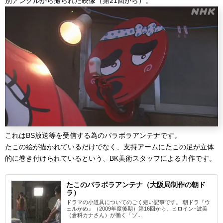
別アングルから撮られた映像（第21回から）。
これはBS放送等を受信する為のパラボラアンテナです。
たこの絵が描かれているだけでなく、支持アームにたこの足が立体
的に巻き付けられているという、BK美術スタッフによる力作です。
たこのパラボラアンテナ（大阪局制作の朝ド
ラ）
ドラマの小道具についてのごく短い記事です。 朝ドラ『ウ
ェルかめ』（2009年度後期）第16回から。ヒロイン･波美
（倉科カナさん）が働く「ゾ...