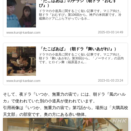
「たこばあば」のチラシ（朝ドラ『おむす
び』）
ドラマの小道具に関するごく短い記事です。マニア向け。
朝ドラ『おむすび』第106回から。神戸の米田家です。冷
蔵庫のドアにぶら下がっているホ...
2025-03-03 14:49
www.kuroji-kanban.com
「たこばあば」（朝ドラ『舞いあがれ!』）
ドラマの小道具に関するごく短い記事です。マニア向け。
朝ドラ『舞いあがれ!』第30回から。「ノーサイド」の店内
です。ヒロイン舞（福原遥さん...
2023-01-03 23:24
www.kuroji-kanban.com
そして、夜ドラ『いつか、無重力の宙で』には、朝ドラ『風のハル
カ』で使われていた別の小道具が使われています。
引用画像は『いつか、無重力の宙で』第7話から。場所は「大隅高校
天文部」の部室です。奥の方にある赤い物体。