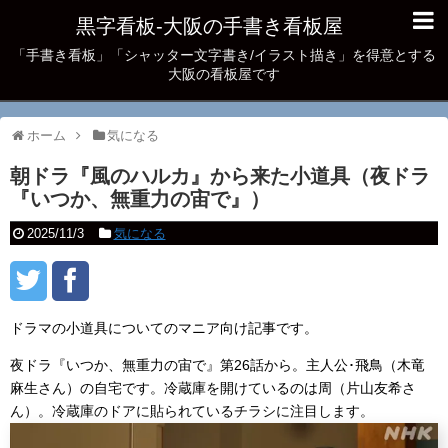
黒字看板‐大阪の手書き看板屋
「手書き看板」「シャッター文字書き/イラスト描き」を得意とする
大阪の看板屋です
ホーム
気になる
朝ドラ『風のハルカ』から来た小道具（夜ドラ
『いつか、無重力の宙で』）
2025/11/3
気になる
ドラマの小道具についてのマニア向け記事です。
夜ドラ『いつか、無重力の宙で』第26話から。主人公･飛鳥（木竜
麻生さん）の自宅です。冷蔵庫を開けているのは周（片山友希さ
ん）。冷蔵庫のドアに貼られているチラシに注目します。